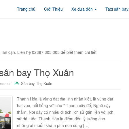
Trang chủ
Giới Thiệu
Xe đưa đón
Taxi sân bay
lân cận. Liên hệ 02387 305 305 để biết thêm chi tiết
 sân bay Thọ Xuân
omment
Sân bay Thọ Xuân
Thanh Hóa là vùng đất địa linh nhân kiệt, là vùng đất
hai vua, nổi tiếng với câu ” Thanh cậy đế, Nghệ cậy
thần”. Nơi đây có nhiều di tích lịch sử gắn liền với lịch
sử dân tộc. Thanh Hóa là điểm đến lý tưởng cho
những ai muốn khám phá non sông […]