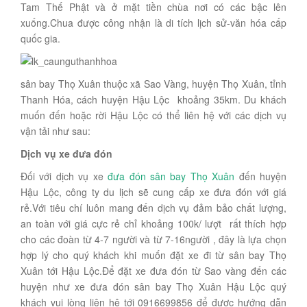
Tam Thế Phật và ở mặt tiền chùa nơi có các bậc lên
xuống.Chua được công nhận là di tích lịch sử-văn hóa cấp
quốc gia.
sân bay Thọ Xuân thuộc xã Sao Vàng, huyện Thọ Xuân, tỉnh
Thanh Hóa, cách huyện Hậu Lộc khoảng 35km. Du khách
muốn đến hoặc rời Hậu Lộc có thể liên hệ với các dịch vụ
vận tải như sau:
Dịch vụ xe đưa đón
Đối với dịch vụ xe
đưa đón sân bay Thọ Xuân
đến huyện
Hậu Lộc, công ty du lịch sẽ cung cấp xe đưa đón với giá
rẻ.Với tiêu chí luôn mang đến dịch vụ đảm bảo chất lượng,
an toàn với giá cực rẻ chỉ khoảng 100k/ lượt rất thích hợp
cho các đoàn từ 4-7 người và từ 7-16người , đây là lựa chọn
hợp lý cho quý khách khi muốn đặt xe đi từ sân bay Thọ
Xuân tới Hậu Lộc.Để đặt xe đưa đón từ Sao vàng đến các
huyện như xe đưa đón sân bay Thọ Xuân Hậu Lộc quý
khách vui lòng liên hệ tới 0916699856 để được hướng dẫn