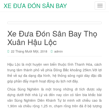
XE ĐƯA ĐÓN SÂN BAY
T
o
g
g
l
Xe Đưa Đón Sân Bay Thọ
e
Xuân Hậu Lộc
n
a
v
22 Tháng Mười Một, 2018
admin
i
g
Hậu Lộc là một huyện ven biển thuộc tỉnh Thanh Hóa, cách
a
trung tâm thành phố về phía Đông Bắc khoảng 25km.Với lợi
t
thế về sự đa dạng địa hình, hệ thống sông ngòi dày đặc đã
i
góp phần đẩy mạnh hoạt động du lịch nơi đây.
o
Chùa Sùng Nghiêm là một trong những di tích được xây
n
dựng dưới thời nhà Lý và đến nay còn có tấm bia khắc bài
văn Sùng Nghiêm Diên Khánh Tự bi minh với chiều cao là
1,90m và chiều rộng 1,25 m, chạm rồng trên đá ở bệ tượng