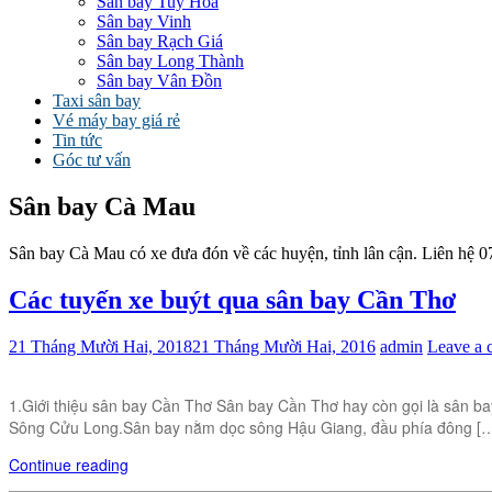
Sân bay Tuy Hòa
Sân bay Vinh
Sân bay Rạch Giá
Sân bay Long Thành
Sân bay Vân Đồn
Taxi sân bay
Vé máy bay giá rẻ
Tin tức
Góc tư vấn
Sân bay Cà Mau
Sân bay Cà Mau có xe đưa đón về các huyện, tỉnh lân cận. Liên hệ 07
Các tuyến xe buýt qua sân bay Cần Thơ
21 Tháng Mười Hai, 2018
21 Tháng Mười Hai, 2016
admin
Leave a
1.Giới thiệu sân bay Cần Thơ Sân bay Cần Thơ hay còn gọi là sân b
Sông Cửu Long.Sân bay nằm dọc sông Hậu Giang, đầu phía đông [
Continue reading