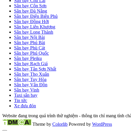
Sân bay Chu Lai
Sân bay Côn Sơn
Sân bay Đà Nẵng
Sân bay Điện Biên Phủ
Sân bay Đồng Hới
Sân bay Liên Khương
Sân bay Long Thành
Sân bay Nội Bài
Sân bay Phú Bài
Sân bay Phù Cát
Sân bay Phú Quốc
Sân bay Pleiku
Sân bay Rạch Giá
Sân bay Tân Sơn Nhất
Sân bay Thọ Xuân
Sân bay Tuy Hòa
Sân bay Vân Đồn
Sân bay Vinh
Taxi sân bay
Tin tức
Xe đưa đón
Website đang trong quá trình thử nghiệm - thông tin chỉ mang tính c
Theme by
Colorlib
Powered by
WordPress