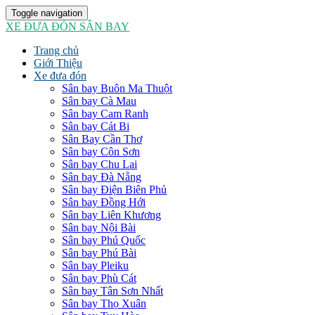
Toggle navigation
XE ĐƯA ĐÓN SÂN BAY
Trang chủ
Giới Thiệu
Xe đưa đón
Sân bay Buôn Ma Thuột
Sân bay Cà Mau
Sân bay Cam Ranh
Sân bay Cát Bi
Sân Bay Cần Thơ
Sân bay Côn Sơn
Sân bay Chu Lai
Sân bay Đà Nẵng
Sân bay Điện Biên Phủ
Sân bay Đồng Hới
Sân bay Liên Khương
Sân bay Nội Bài
Sân bay Phú Quốc
Sân bay Phú Bài
Sân bay Pleiku
Sân bay Phù Cát
Sân bay Tân Sơn Nhất
Sân bay Thọ Xuân