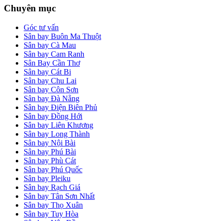
Chuyên mục
Góc tư vấn
Sân bay Buôn Ma Thuột
Sân bay Cà Mau
Sân bay Cam Ranh
Sân Bay Cần Thơ
Sân bay Cát Bi
Sân bay Chu Lai
Sân bay Côn Sơn
Sân bay Đà Nẵng
Sân bay Điện Biên Phủ
Sân bay Đồng Hới
Sân bay Liên Khương
Sân bay Long Thành
Sân bay Nội Bài
Sân bay Phú Bài
Sân bay Phù Cát
Sân bay Phú Quốc
Sân bay Pleiku
Sân bay Rạch Giá
Sân bay Tân Sơn Nhất
Sân bay Thọ Xuân
Sân bay Tuy Hòa