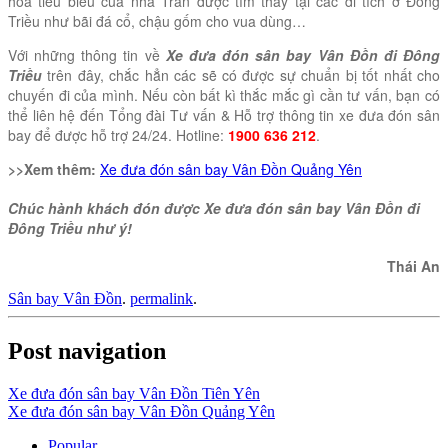
hóa tiêu biểu của nhà Trần được tìm thấy tại các di tích ở Đông
Triều như bãi đá cổ, chậu gốm cho vua dùng…
Với những thông tin về
Xe đưa đón sân bay Vân Đồn đi Đông
Triều
trên đây, chắc hẳn các sẽ có được sự chuẩn bị tốt nhất cho
chuyến đi của mình. Nếu còn bất kì thắc mắc gì cần tư vấn, bạn có
thể liên hệ đến Tổng đài Tư vấn & Hỗ trợ thông tin xe đưa đón sân
bay để được hỗ trợ 24/24. Hotline:
1900 636 212
.
>>Xem thêm:
Xe đưa đón sân bay Vân Đồn Quảng Yên
Chúc hành khách đón được Xe đưa đón sân bay Vân Đồn đi
Đông Triều như ý!
Thái An
Sân bay Vân Đồn
.
permalink
.
Post navigation
Xe đưa đón sân bay Vân Đồn Tiên Yên
Xe đưa đón sân bay Vân Đồn Quảng Yên
Popular