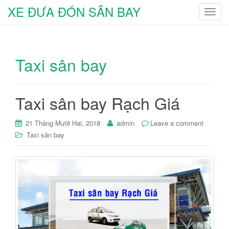
XE ĐƯA ĐÓN SÂN BAY
T
o
g
g
Taxi sân bay
l
e
n
a
Taxi sân bay Rạch Giá
v
i
21 Tháng Mười Hai, 2018
admin
Leave a comment
g
Taxi sân bay
a
t
i
o
n