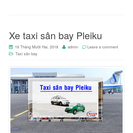
Xe taxi sân bay Pleiku
19 Tháng Mười Hai, 2018
admin
Leave a comment
Taxi sân bay