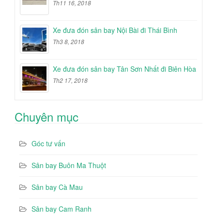
Th11 16, 2018
Xe đưa đón sân bay Nội Bài đi Thái Bình
Th3 8, 2018
Xe đưa đón sân bay Tân Sơn Nhất đi Biên Hòa
Th2 17, 2018
Chuyên mục
Góc tư vấn
Sân bay Buôn Ma Thuột
Sân bay Cà Mau
Sân bay Cam Ranh