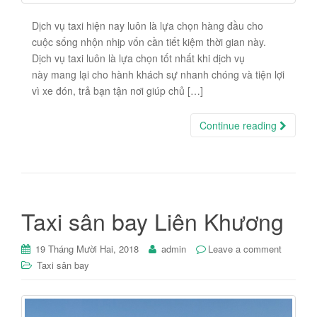
Dịch vụ taxi hiện nay luôn là lựa chọn hàng đầu cho
cuộc sống nhộn nhịp vốn cần tiết kiệm thời gian này.
Dịch vụ taxi luôn là lựa chọn tốt nhất khi dịch vụ
này mang lại cho hành khách sự nhanh chóng và tiện lợi
vì xe đón, trả bạn tận nơi giúp chủ […]
Continue reading
Taxi sân bay Liên Khương
19 Tháng Mười Hai, 2018
admin
Leave a comment
Taxi sân bay