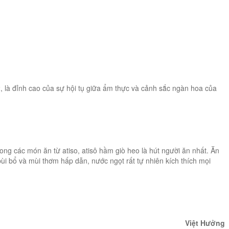
là đỉnh cao của sự hội tụ giữa ẩm thực và cảnh sắc ngàn hoa của
ong các món ăn từ atiso, atisô hầm giò heo là hút người ăn nhất. Ăn
i bổ và mùi thơm hấp dẫn, nước ngọt rất tự nhiên kích thích mọi
Việt Hưởng