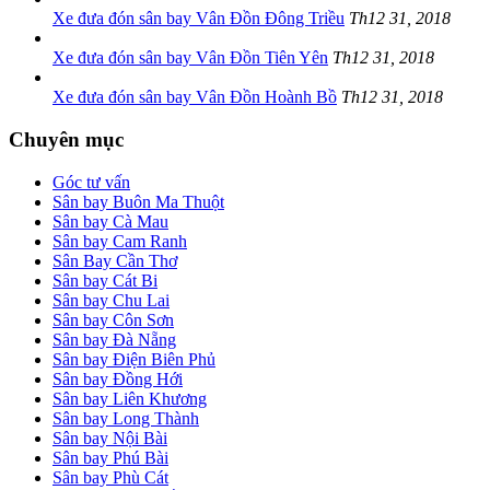
Xe đưa đón sân bay Vân Đồn Đông Triều
Th12 31, 2018
Xe đưa đón sân bay Vân Đồn Tiên Yên
Th12 31, 2018
Xe đưa đón sân bay Vân Đồn Hoành Bồ
Th12 31, 2018
Chuyên mục
Góc tư vấn
Sân bay Buôn Ma Thuột
Sân bay Cà Mau
Sân bay Cam Ranh
Sân Bay Cần Thơ
Sân bay Cát Bi
Sân bay Chu Lai
Sân bay Côn Sơn
Sân bay Đà Nẵng
Sân bay Điện Biên Phủ
Sân bay Đồng Hới
Sân bay Liên Khương
Sân bay Long Thành
Sân bay Nội Bài
Sân bay Phú Bài
Sân bay Phù Cát