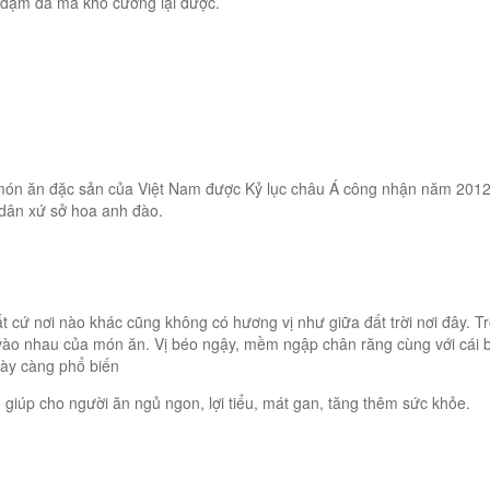
 đậm đà mà khó cưỡng lại được.
ón ăn đặc sản của Việt Nam được Kỷ lục châu Á công nhận năm 2012, 
 dân xứ sở hoa anh đào.
 cứ nơi nào khác cũng không có hương vị như giữa đất trời nơi đây. Tr
vào nhau của món ăn. Vị béo ngậy, mềm ngập chân răng cùng với cái bù
gày càng phổ biến
 giúp cho người ăn ngủ ngon, lợi tiểu, mát gan, tăng thêm sức khỏe.