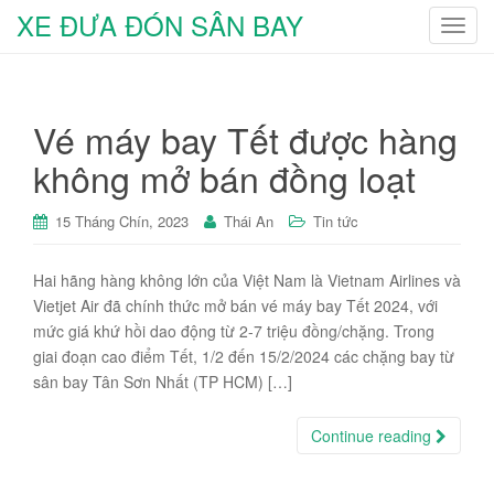
XE ĐƯA ĐÓN SÂN BAY
T
o
g
g
Vé máy bay Tết được hàng
l
e
không mở bán đồng loạt
n
a
15 Tháng Chín, 2023
Thái An
Tin tức
v
i
Hai hãng hàng không lớn của Việt Nam là Vietnam Airlines và
g
Vietjet Air đã chính thức mở bán vé máy bay Tết 2024, với
a
mức giá khứ hồi dao động từ 2-7 triệu đồng/chặng. Trong
t
giai đoạn cao điểm Tết, 1/2 đến 15/2/2024 các chặng bay từ
i
sân bay Tân Sơn Nhất (TP HCM) […]
o
n
Continue reading