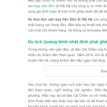
Nếu bạn muốn đi nhanh hơn và không phải chờ quá l
sân bay Vân Đồn
đi Hải Hà
của công ty tư nhân là
cùng gia đình hoặc đi một mình ghép đoàn để tiết ki
Xe đưa đón sân bay Vân Đồn đi Hải Hà
của công
chất lượng cao hàng đầu, đảm bảo sự thoải mái cho 
mái nhất cho khách hàng, hệ thống xe limousine đời
Du lịch Quảng Ninh nhất định phải ghé
Trong những năm gần đây, xã đảo Cái Chiên của hu
nhiều du khách đến tham quan. Năm 2016, khi xã đ
huyện Hải Hà, lượng khách đến đây ngày một tăng.
Vùn
Vào mùa hè, những ngày cuối tuần hay các ngày ng
đến tham quan, nghỉ dưỡng, trải nghiệm. Điều đán
phương. Hiện nay, tại xã đảo Cái Chiên có rất nhiều
đình thuộc diện khó khăn trên địa bàn xã đã thoát 
khuyến khích người dân đa dạng hoá các loại hình 