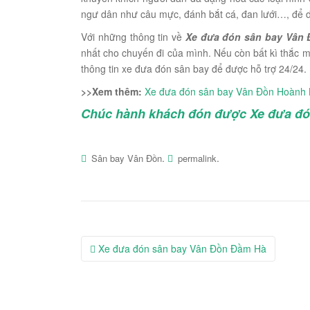
ngư dân như câu mực, đánh bắt cá, đan lưới…, để 
Với những thông tin về
Xe đưa đón sân bay Vân 
nhất cho chuyến đi của mình. Nếu còn bất kì thắc m
thông tin xe đưa đón sân bay để được hỗ trợ 24/24. 
>>Xem thêm:
Xe đưa đón sân bay Vân Đồn Hoành
Chúc hành khách đón được Xe đưa đón
.
.
Sân bay Vân Đồn
permalink
Post
Xe đưa đón sân bay Vân Đồn Đầm Hà
navigation