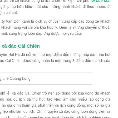
âu thì xe khách cũng là lựa chọn tiết kiệm chi phí.
Xe đưa đón
 giải pháp hữu hiệu nhất cho những hành khách đi theo nhóm, đi
ệm chi phí.
 ty Vân Đồn xanh là dịch vụ chuyên cung cấp các dòng xe khách
khách hàng với chi phí khá hợp lý. Đem lại những chuyến đi thoải
 mới, sang trọng luôn đáp ứng được mọi yêu cầu.
 xã đảo Cái Chiên
yện Hải Hà đã nổi lên như một điểm đến mới lạ, hấp dẫn, thu hút
ảo Cái Chiên được công nhận là một trong 3 điểm đến du lịch của
g chè Quảng Long
hỉ lễ, xã đảo Cái Chiên trở nên sôi động bởi khá đông du khách
g nói, du lịch đã thu hút, tạo việc làm cho nhiều lao động địa
 hộ gia đình tham gia phát triển du lịch cộng đồng, một số hộ gia
nghèo nhờ làm du lịch. Chính quyền xã đảo cũng luôn động viên và
du lịch, như mở homestay, các hoạt động du lịch trải nghiệm cùng