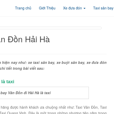
Trang chủ
Giới Thiệu
Xe đưa đón
Taxi sân bay
ân Đồn Hải Hà
 hiện nay như: xe taxi sân bay, xe buýt sân bay, xe đưa đón
i tiết trong bài viết sau:
là taxi
bay Vân Đồn đi Hải Hà là taxi
 hãng được hành khách ưa chuộng nhất như: Taxi Vân Đồn, Taxi
axi Quang Vinh. Đây là một trong những phương tiện nằm trong