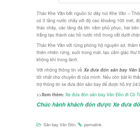
Thác Khe Vằn bắt nguồn từ dãy núi Khe Vằn – Thô
có 3 tầng nước chảy với độ cao khoảng 100 mét, đ
thác chảy, các tảng đá lớn nằm phủ phục, hai bên
trắng tạo thành các hồ nước nhỏ trong vắt dưới chân
Thác Khe Vằn với rừng phòng hộ nguyên sơ, thảm 
thiên nhiên rừng, suối trong mát, tạo cảm giác thư
không khí trong lành.
Với những thông tin về
Xe đưa đón sân bay Vân Đ
tốt nhất cho chuyến đi của mình. Nếu còn bất kì th
trợ thông tin xe đưa đón sân bay để được hỗ trợ 24/
>>Xem thêm:
Xe đưa đón sân bay Vân Đồn đi Cô T
Chúc hành khách đón được Xe đưa đón
.
.
Sân bay Vân Đồn
permalink