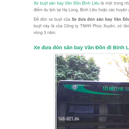
Xe buýt sân bay Vân Đồn Bình Liêu
là một trong n
điểm du lịch tại Hạ Long, Bình Liêu hoặc các huyện 
Để đón xe buýt của
Xe đưa đón sân bay Vân Đồn
buýt này là của Công ty TNHH Phúc Xuyên, có tần 
vòng 3 năm.
Xe đưa đón sân bay Vân Đồn đi Bình Li