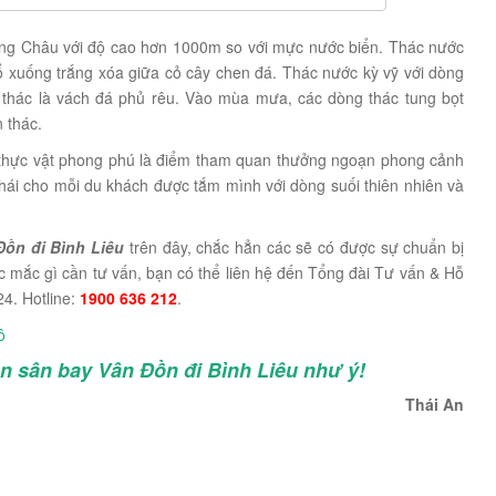
ng Châu với độ cao hơn 1000m so với mực nước biển. Thác nước
ổ xuống trắng xóa giữa cỏ cây chen đá. Thác nước kỳ vỹ với dòng
 thác là vách đá phủ rêu. Vào mùa mưa, các dòng thác tung bọt
 thác.
thực vật phong phú là điểm tham quan thưởng ngoạn phong cảnh
 thái cho mỗi du khách được tắm mình với dòng suối thiên nhiên và
ồn đi Bình Liêu
trên đây, chắc hẳn các sẽ có được sự chuẩn bị
ắc mắc gì cần tư vấn, bạn có thể liên hệ đến Tổng đài Tư vấn & Hỗ
24. Hotline:
1900 636 212
.
ô
 sân bay Vân Đồn đi Bình Liêu như ý!
Thái An