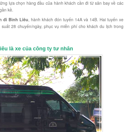
hững lựa chọn hàng đầu của hành khách cần đi từ sân bay về các
gần kề.
 đi Bình Liêu
, hành khách đón tuyến 14A và 14B. Hai tuyến xe
suất 28 chuyến/ngày, phục vụ miễn phí cho khách du lịch trong
êu là xe của công ty tư nhân