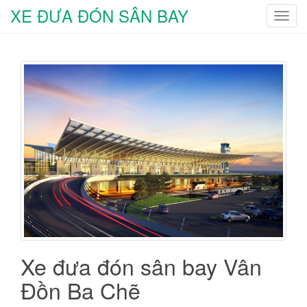
XE ĐƯA ĐÓN SÂN BAY
T
o
g
g
l
e
n
a
v
i
g
a
t
i
o
n
Xe đưa đón sân bay Vân
Đồn Ba Chẽ