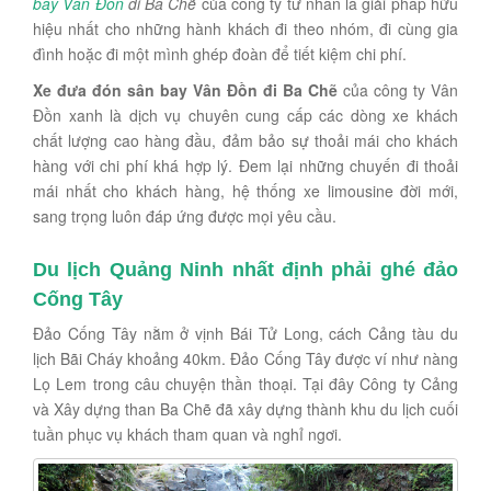
bay Vân Đồn
đi Ba Chẽ
của công ty tư nhân là giải pháp hữu
hiệu nhất cho những hành khách đi theo nhóm, đi cùng gia
đình hoặc đi một mình ghép đoàn để tiết kiệm chi phí.
Xe đưa đón sân bay Vân Đồn đi Ba Chẽ
của công ty Vân
Đồn xanh là dịch vụ chuyên cung cấp các dòng xe khách
chất lượng cao hàng đầu, đảm bảo sự thoải mái cho khách
hàng với chi phí khá hợp lý. Đem lại những chuyến đi thoải
mái nhất cho khách hàng, hệ thống xe limousine đời mới,
sang trọng luôn đáp ứng được mọi yêu cầu.
Du lịch Quảng Ninh nhất định phải ghé đảo
Cống Tây
Đảo Cống Tây nằm ở vịnh Bái Tử Long, cách Cảng tàu du
lịch Bãi Cháy khoảng 40km. Đảo Cống Tây được ví như nàng
Lọ Lem trong câu chuyện thần thoại. Tại đây Công ty Cảng
và Xây dựng than Ba Chẽ đã xây dựng thành khu du lịch cuối
tuần phục vụ khách tham quan và nghỉ ngơi.