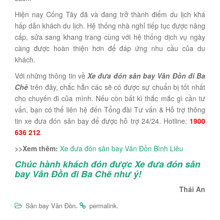
Hiện nay Cống Tây đã và đang trở thành điểm du lịch khá
hấp dẫn khách du lịch. Hệ thống nhà nghỉ tiếp tục được nâng
cấp, sửa sang khang trang cùng với hệ thống dịch vụ ngày
càng được hoàn thiện hơn để đáp ứng nhu cầu của du
khách.
Với những thông tin về
Xe đưa đón sân bay Vân Đồn đi Ba
Chẽ
trên đây, chắc hẳn các sẽ có được sự chuẩn bị tốt nhất
cho chuyến đi của mình. Nếu còn bất kì thắc mắc gì cần tư
vấn, bạn có thể liên hệ đến Tổng đài Tư vấn & Hỗ trợ thông
tin xe đưa đón sân bay để được hỗ trợ 24/24. Hotline:
1900
636 212
.
>>Xem thêm:
Xe đưa đón sân bay Vân Đồn Bình Liêu
Chúc hành khách đón được Xe đưa đón sân
bay Vân Đồn đi Ba Chẽ như ý!
Thái An
.
.
Sân bay Vân Đồn
permalink