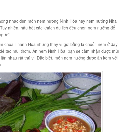
 không nhắc đến món nem nướng Ninh Hòa hay nem nướng Nha
uy nhiên, hầu hết các khách du lịch đều chọn nem nướng để
người.
m chua Thanh Hóa nhưng thay vì gói bằng lá chuối, nem ở đây
ể để tạo mùi thơm. Ăn nem Ninh Hòa, bạn sẽ cảm nhận được mùi
ện lẫn nhau rất thú vị. Đặc biệt, món nem nướng được ăn kèm với
ạ.