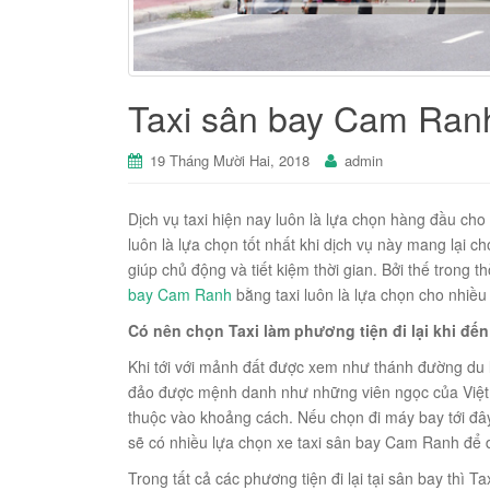
Taxi sân bay Cam Ran
19 Tháng Mười Hai, 2018
admin
Dịch vụ taxi hiện nay luôn là lựa chọn hàng đầu cho 
luôn là lựa chọn tốt nhất khi dịch vụ này mang lại c
giúp chủ động và tiết kiệm thời gian. Bởi thế trong 
bay Cam Ranh
bằng taxi luôn là lựa chọn cho nhiề
Có nên chọn Taxi làm phương tiện đi lại khi đế
Khi tới với mảnh đất được xem như thánh đường du l
đảo được mệnh danh như những viên ngọc của Việt 
thuộc vào khoảng cách. Nếu chọn đi máy bay tới đ
sẽ có nhiều lựa chọn xe taxi sân bay Cam Ranh để 
Trong tất cả các phương tiện đi lại tại sân bay thì 