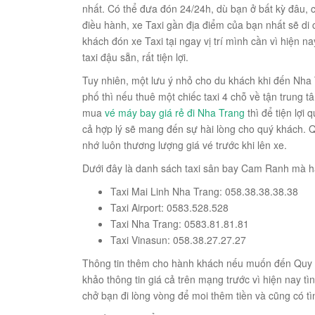
nhất. Có thể đưa đón 24/24h, dù bạn ở bất kỳ đâu, 
điều hành, xe Taxi gần địa điểm của bạn nhất sẽ di
khách đón xe Taxi tại ngay vị trí mình cần vì hiện
taxi đậu sẵn, rất tiện lợi.
Tuy nhiên, một lưu ý nhỏ cho du khách khi đến Nha
phố thì nếu thuê một chiếc taxi 4 chỗ về tận trun
mua
vé máy bay giá rẻ đi Nha Trang
thì để tiện lợi
cả hợp lý sẽ mang đến sự hài lòng cho quý khách. Q
nhớ luôn thương lượng giá vé trước khi lên xe.
Dưới đây là danh sách taxi sân bay Cam Ranh mà hàn
Taxi Mai Linh Nha Trang: 058.38.38.38.38
Taxi Airport: 0583.528.528
Taxi Nha Trang: 0583.81.81.81
Taxi Vinasun: 058.38.27.27.27
Thông tin thêm cho hành khách nếu muốn đến Quy 
khảo thông tin giá cả trên mạng trước vì hiện nay tì
chở bạn đi lòng vòng để moi thêm tiền và cũng có tì