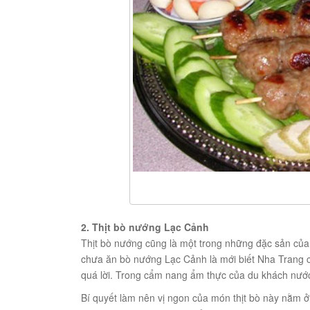
2. Thịt bò nướng Lạc Cảnh
Thịt bò nướng cũng là một trong những đặc sản củ
chưa ăn bò nướng Lạc Cảnh là mới biết Nha Trang c
quá lời. Trong cẩm nang ẩm thực của du khách nước
Bí quyết làm nên vị ngon của món thịt bò này nằm ở 