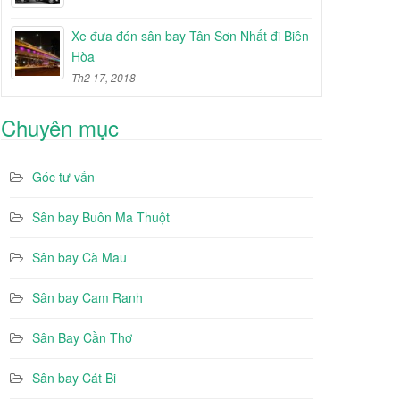
Xe đưa đón sân bay Tân Sơn Nhất đi Biên
Hòa
Th2 17, 2018
Chuyên mục
Góc tư vấn
Sân bay Buôn Ma Thuột
Sân bay Cà Mau
Sân bay Cam Ranh
Sân Bay Cần Thơ
Sân bay Cát Bi