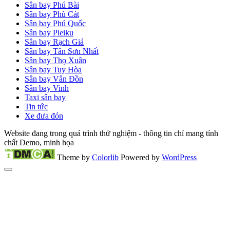
Sân bay Phú Bài
Sân bay Phù Cát
Sân bay Phú Quốc
Sân bay Pleiku
Sân bay Rạch Giá
Sân bay Tân Sơn Nhất
Sân bay Thọ Xuân
Sân bay Tuy Hòa
Sân bay Vân Đồn
Sân bay Vinh
Taxi sân bay
Tin tức
Xe đưa đón
Website đang trong quá trình thử nghiệm - thông tin chỉ mang tính
chất Demo, minh họa
Theme by
Colorlib
Powered by
WordPress