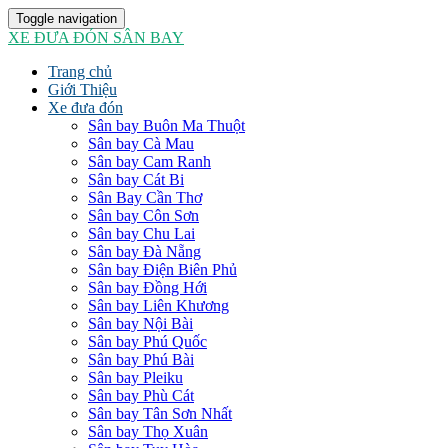
Toggle navigation
XE ĐƯA ĐÓN SÂN BAY
Trang chủ
Giới Thiệu
Xe đưa đón
Sân bay Buôn Ma Thuột
Sân bay Cà Mau
Sân bay Cam Ranh
Sân bay Cát Bi
Sân Bay Cần Thơ
Sân bay Côn Sơn
Sân bay Chu Lai
Sân bay Đà Nẵng
Sân bay Điện Biên Phủ
Sân bay Đồng Hới
Sân bay Liên Khương
Sân bay Nội Bài
Sân bay Phú Quốc
Sân bay Phú Bài
Sân bay Pleiku
Sân bay Phù Cát
Sân bay Tân Sơn Nhất
Sân bay Thọ Xuân