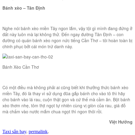
Bánh xèo – Tân Định
Nghe nói bánh xèo miền Tây ngon lắm, vậy tội gì mình đang đứng ở
đất này luôn mà lại không thử. Đến ngay đường Tân Định – con
đường có quán bánh xèo ngon nức tiếng Cần Thơ – tôi hoàn toàn bị
chinh phục bởi cái món trứ danh này.
Bánh Xèo Cần Thơ
Có một điều mà không phải ai cũng biết khi thưởng thức bánh xèo
miền Tây, đó là thay vì sử dụng đũa gắp bánh cho vào tô thì hãy
cho bánh vào lá rau, cuộn thật gọn và cứ thế mà cầm ăn. Bột bánh
xèo thơm nhẹ, tôm thịt ngọt tự nhiên cùng vị giòn của rau, giá đỗ
mà chấm vào nước mắm chua ngọt thì ngon thôi rồi.
Việt Hưởng
Taxi sân bay
.
permalink
.