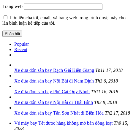
Trang web
Lưu tên của tôi, email, và trang web trong trình duyệt này cho
lần bình luận kế tiếp của tôi.
Popular
Recent
Xe đưa đón sân bay Rạch Giá Kiên Giang
Th11 17, 2018
Xe đưa đón sân bay Nội Bài đi Nam Định
Th3 6, 2018
Xe đưa đón sân bay Phù Cát Quy Nhơn
Th11 16, 2018
Xe đưa đón sân bay Nội Bài đi Thái Bình
Th3 8, 2018
Xe đưa đón sân bay Tân Sơn Nhất đi Biên Hòa
Th2 17, 2018
Vé máy bay Tết được hàng không mở bán đồng loạt
Th9 15,
2023