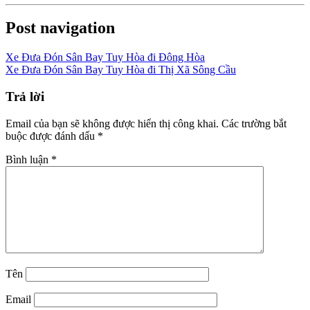
Post navigation
Xe Đưa Đón Sân Bay Tuy Hòa đi Đông Hòa
Xe Đưa Đón Sân Bay Tuy Hòa đi Thị Xã Sông Cầu
Trả lời
Email của bạn sẽ không được hiển thị công khai.
Các trường bắt
buộc được đánh dấu
*
Bình luận
*
Tên
Email