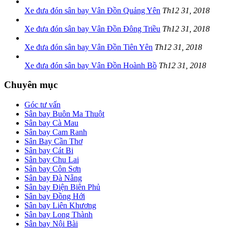
Xe đưa đón sân bay Vân Đồn Quảng Yên
Th12 31, 2018
Xe đưa đón sân bay Vân Đồn Đông Triều
Th12 31, 2018
Xe đưa đón sân bay Vân Đồn Tiên Yên
Th12 31, 2018
Xe đưa đón sân bay Vân Đồn Hoành Bồ
Th12 31, 2018
Chuyên mục
Góc tư vấn
Sân bay Buôn Ma Thuột
Sân bay Cà Mau
Sân bay Cam Ranh
Sân Bay Cần Thơ
Sân bay Cát Bi
Sân bay Chu Lai
Sân bay Côn Sơn
Sân bay Đà Nẵng
Sân bay Điện Biên Phủ
Sân bay Đồng Hới
Sân bay Liên Khương
Sân bay Long Thành
Sân bay Nội Bài