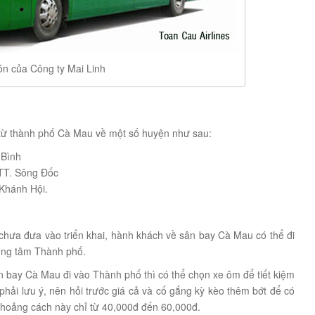
n của Công ty Mai Linh
i từ thành phố Cà Mau về một số huyện như sau:
 Bình
TT. Sông Đốc
Khánh Hội.
 chưa đưa vào triển khai, hành khách về sân bay Cà Mau có thể đi
ung tâm Thành phố.
n bay Cà Mau đi vào Thành phố thì có thể chọn xe ôm để tiết kiệm
 phải lưu ý, nên hỏi trước giá cả và cố gắng kỳ kèo thêm bớt để có
khoảng cách này chỉ từ 40,000đ đến 60,000đ.