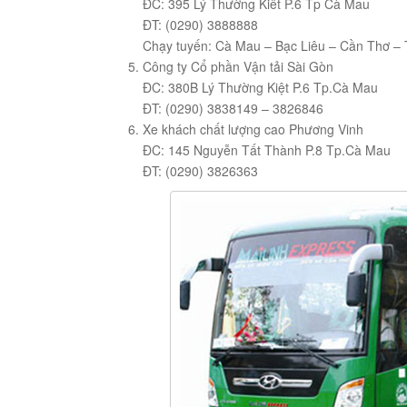
ĐC: 395 Lý Thường Kiêt P.6 Tp Cà Mau
ĐT: (0290) 3888888
Chạy tuyến: Cà Mau – Bạc Liêu – Cần Thơ – 
Công ty Cổ phần Vận tải Sài Gòn
ĐC: 380B Lý Thường Kiệt P.6 Tp.Cà Mau
ĐT: (0290) 3838149 – 3826846
Xe khách chất lượng cao Phương Vinh
ĐC: 145 Nguyễn Tất Thành P.8 Tp.Cà Mau
ĐT: (0290) 3826363