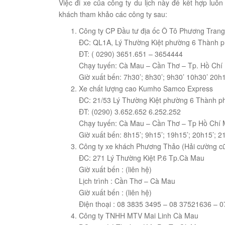
Việc đi xe của công ty du lịch này để kết hợp lu
khách tham khảo các công ty sau:
Công ty CP Đầu tư địa ốc Ô Tô Phương Trang
ĐC: QL1A, Lý Thường Kiệt phường 6 Thành 
ĐT: ( 0290) 3651.651 – 3654444
Chạy tuyến: Cà Mau – Cần Thơ – Tp. Hồ Chí
Giờ xuất bến: 7h30’; 8h30’; 9h30’ 10h30’ 20h
Xe chất lượng cao Kumho Samco Express
ĐC: 21/53 Lý Thường Kiệt phường 6 Thành 
ĐT: (0290) 3.652.652 6.252.252
Chạy tuyến: Cà Mau – Cần Thơ – Tp Hồ Chí M
Giờ xuất bến: 8h15’; 9h15’; 19h15’; 20h15’; 2
Công ty xe khách Phương Thảo (Hải cường c
ĐC: 271 Lý Thường Kiệt P.6 Tp.Cà Mau
Giờ xuất bến : (liên hệ)
Lịch trình : Cần Thơ – Cà Mau
Giờ xuất bến : (liên hệ)
Điện thoại : 08 3835 3495 – 08 37521636 –
Công ty TNHH MTV Mai Linh Cà Mau