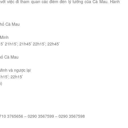
ôn với việc đi tham quan các điểm đến lý tưởng của Cà Mau. Hành
phố Cà Mau
 Minh
15’ 21h15’; 21h45’ 22h15’; 22h45’
phố Cà Mau
inh và ngược lại
1h15’; 22h15’
ũ)
 0710 3765656 – 0290 3567599 – 0290 3567598