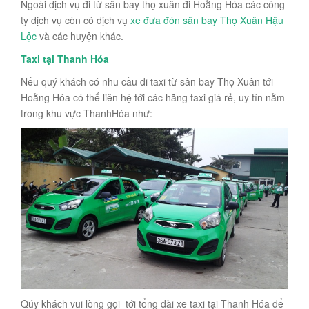
Ngoài dịch vụ đi từ sân bay thọ xuân đi Hoằng Hóa các công
ty dịch vụ còn có dịch vụ
xe đưa đón sân bay Thọ Xuân Hậu
Lộc
và các huyện khác.
Taxi tại Thanh Hóa
Nếu quý khách có nhu cầu đi taxi từ sân bay Thọ Xuân tới
Hoằng Hóa có thể liên hệ tới các hãng taxi giá rẻ, uy tín nằm
trong khu vực ThanhHóa như:
Qúy khách vui lòng gọi tới tổng đài xe taxi tại Thanh Hóa để