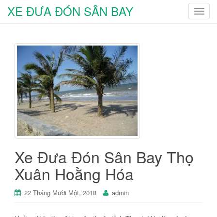
XE ĐƯA ĐÓN SÂN BAY
T
o
g
g
l
e
n
a
v
i
g
a
t
Xe Đưa Đón Sân Bay Thọ
i
Xuân Hoằng Hóa
o
n
22 Tháng Mười Một, 2018
admin