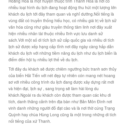
Hoằng Hóa là một huyện thuộc tỉnh Thanh Hóa là nơi có
nhiều loại hình du lịch đang hoạt động thu hút một lượng lớn
khách du lịch tới đây tham quan và nghỉ dưỡng.Nổi tiếng là
vùng đất có truyền thống hiếu học, có nhiều giá trị về lịch sử
văn hóa cũng như giàu truyền thống tâm linh nơi đây xuất
hiện nhiều nhân tài thuộc nhiều lĩnh vực lưu danh sử
sách.Với một số di tích lịch sử cấp quốc gia và nhiều di tích
lịch sử được xếp hạng cấp tỉnh nơi đây ngày càng hấp dẫn
khách du lịch với những tiềm năng du lịch như du lịch biển là
điểm đến hội tụ nhiều lợi thế về du lịch.
Tới đây du khách sẽ được chiêm ngưỡng bức tranh sơn thủy
của biển Hải Tiến với nét đẹp tự nhiên cón mang nét hoang
sơ với nhiều công trình du lịch đang được xây dựng rất mới
và hiện đại, lịch sự , sang trọng sẽ làm hài lòng du
khách.Ngoài ra du khách còn được tham quan các khu di
tích, danh thăng cảnh trên địa bàn như Bản Môn Đình nơi
vinh danh những người đỗ đạt cào và là nơi thờ cúng Trạng
Quỳnh hay chùa Hùng Long cũng là một trong những di tích
nổi tiếng của xứ Thanh.