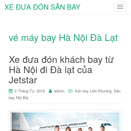
XE ĐƯA ĐÓN SÂN BAY
T
o
g
g
vé máy bay Hà Nội Đà Lạt
l
e
n
a
Xe đưa đón khách bay từ
v
Hà Nội đi Đà lạt của
i
g
Jetstar
a
t
,
5 Tháng Tư, 2018
admin
Sân bay Liên Khương
Sân
i
bay Nội Bài
o
n