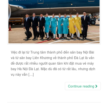
Việc đi lại từ Trung tâm thành phố đến sân bay Nội Bài
và từ sân bay Liên Khương về thành phố Đà Lạt là vấn
đề được rất nhiều người quan tâm khi đặt mua vé máy
bay Hà Nội Đà Lạt. Mặc dù đã có từ rất lâu, nhưng dịch
vụ này vẫn […]
Continue reading