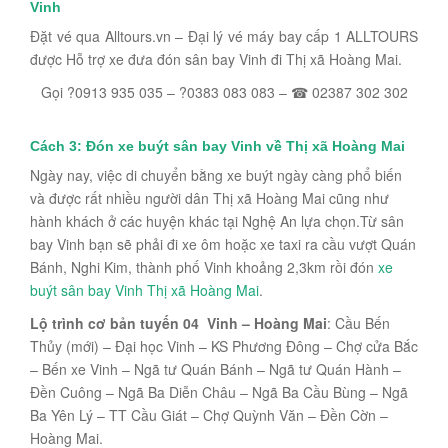
Vinh
Đặt vé qua Alltours.vn – Đại lý vé máy bay cấp 1 ALLTOURS
được Hỗ trợ xe đưa đón sân bay Vinh đi Thị xã Hoàng Mai.
Gọi ?0913 935 035 – ?0383 083 083 – ☎ 02387 302 302
Cách 3:
Đón xe buýt sân bay Vinh về Thị xã Hoàng Mai
Ngày nay, việc di chuyển bằng xe buýt ngày càng phổ biến
và được rất nhiều người dân Thị xã Hoàng Mai cũng như
hành khách ở các huyện khác tại Nghệ An lựa chọn.Từ sân
bay Vinh bạn sẽ phải đi xe ôm hoặc xe taxi ra cầu vượt Quán
Bánh, Nghi Kim, thành phố Vinh khoảng 2,3km rồi đón
xe
buýt sân bay Vinh Thị xã Hoàng Mai
.
Lộ trình cơ bản tuyến 04 Vinh – Hoàng Mai
: Cầu Bến
Thủy (mới) – Đại học Vinh – KS Phương Đông – Chợ cửa Bắc
– Bến xe Vinh – Ngã tư Quán Bánh – Ngã tư Quán Hành –
Đền Cuông – Ngã Ba Diễn Châu – Ngã Ba Cầu Bùng – Ngã
Ba Yên Lý – TT Cầu Giát – Chợ Quỳnh Văn – Đền Cờn –
Hoàng Mai.