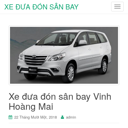
XE ĐƯA ĐÓN SÂN BAY
T
o
g
g
l
e
n
a
v
i
g
a
t
Xe đưa đón sân bay Vinh
i
o
Hoàng Mai
n
22 Tháng Mười Một, 2018
admin