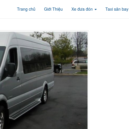
Trang chủ
Giới Thiệu
Xe đưa đón
Taxi sân bay