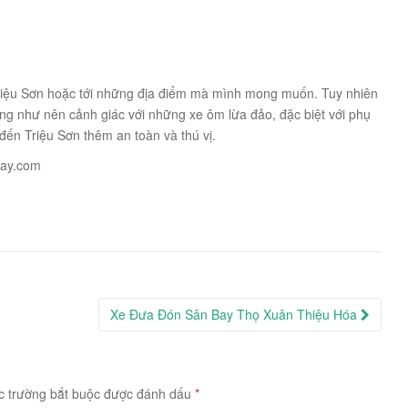
riệu Sơn hoặc tới những địa điểm mà mình mong muốn. Tuy nhiên
ng như nên cảnh giác với những xe ôm lừa đảo, đặc biệt với phụ
ến Triệu Sơn thêm an toàn và thú vị.
bay.com
Xe Đưa Đón Sân Bay Thọ Xuân Thiệu Hóa
c trường bắt buộc được đánh dấu
*