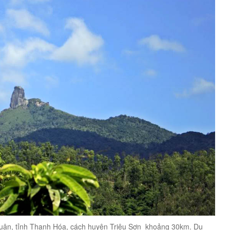
uân, tỉnh Thanh Hóa, cách huyện Triệu Sơn khoảng 30km. Du