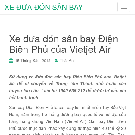
XE ĐƯA ĐÓN SÂN BAY
T
o
g
g
Xe đưa đón sân bay Điện
l
e
Biên Phủ của Vietjet Air
n
a
15 Tháng Sáu, 2018
Thái An
v
i
Sử dụng xe đưa đón sân bay Điện Biên Phủ của Vietjet
g
Air để di chuyển về Trung tâm Thành phố hoặc các
a
huyện lân cận. Liên hệ 1900 636 212 để được tư vấn chi
t
tiết hành trình.
i
o
Sân bay Điện Biên Phủ là sân bay lớn nhất miền Tây Bắc Việt
n
Nam, nằm trong hệ thống đường bay quốc tế và nội địa của
hãng hàng không Việt Nam (Vietjet Air). Sân bay Điện Biên
Phủ được thực dân Pháp xây dựng từ thập niên 40 thế kỷ 20