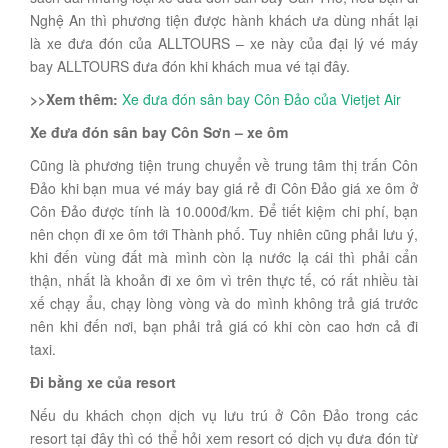
Nghệ An thì phương tiện được hành khách ưa dùng nhất lại
là xe đưa đón của ALLTOURS – xe này của đại lý vé máy
bay ALLTOURS đưa đón khi khách mua vé tại đây.
>>Xem thêm:
Xe đưa đón sân bay Côn Đảo của Vietjet Air
Xe đưa đón sân bay Côn Sơn – xe ôm
Cũng là phương tiện trung chuyển về trung tâm thị trấn Côn
Đảo khi bạn mua vé máy bay giá rẻ đi Côn Đảo giá xe ôm ở
Côn Đảo được tính là 10.000đ/km. Để tiết kiệm chi phí, bạn
nên chọn đi xe ôm tới Thành phố. Tuy nhiên cũng phải lưu ý,
khi đến vùng đất mà mình còn lạ nước lạ cái thì phải cẩn
thận, nhất là khoản đi xe ôm vì trên thực tế, có rất nhiều tài
xế chạy ẩu, chạy lòng vòng và do mình không trả giá trước
nên khi đến nơi, bạn phải trả giá có khi còn cao hơn cả đi
taxi.
Đi bằng xe của resort
Nếu du khách chọn dịch vụ lưu trú ở Côn Đảo trong các
resort tại đây thì có thể hỏi xem resort có dịch vụ đưa đón từ