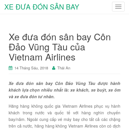
XE ĐƯA ĐÓN SÂN BAY
T
o
g
g
Xe đưa đón sân bay Côn
l
e
Đảo Vũng Tàu của
n
Vietnam Airlines
a
v
i
14 Tháng Sáu, 2018
Thái An
g
a
Xe đưa đón sân bay Côn Đảo Vũng Tàu được hành
t
khách lựa chọn nhiều nhất là: xe khách, xe buýt, xe ôm
i
và xe đưa đón tư nhân.
o
Hãng hàng không quốc gia Vietnam Airlines phục vụ hành
n
khách trong nước và quốc tế với hàng nghìn chuyến
bay/năm. Ngoài cung cấp vé máy bay cho tất cả các chặng
trên cả nước, hãng hàng không Vietnam Airlines còn có dịch