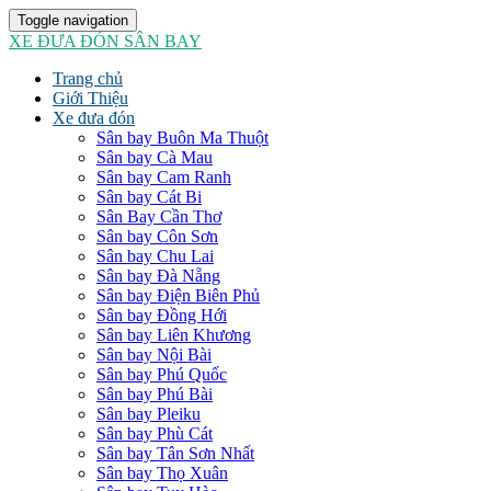
Toggle navigation
XE ĐƯA ĐÓN SÂN BAY
Trang chủ
Giới Thiệu
Xe đưa đón
Sân bay Buôn Ma Thuột
Sân bay Cà Mau
Sân bay Cam Ranh
Sân bay Cát Bi
Sân Bay Cần Thơ
Sân bay Côn Sơn
Sân bay Chu Lai
Sân bay Đà Nẵng
Sân bay Điện Biên Phủ
Sân bay Đồng Hới
Sân bay Liên Khương
Sân bay Nội Bài
Sân bay Phú Quốc
Sân bay Phú Bài
Sân bay Pleiku
Sân bay Phù Cát
Sân bay Tân Sơn Nhất
Sân bay Thọ Xuân