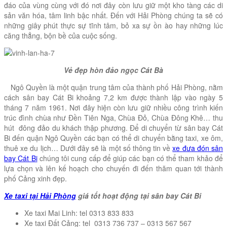
đáo của vùng cùng với đó nơi đây còn lưu giữ một kho tàng các di
sản văn hóa, tâm linh bậc nhất. Đến với Hải Phòng chúng ta sẽ có
những giây phút thực sự tĩnh tâm, bỏ xa sự ồn ào hay những lúc
căng thẳng, bộn bề của cuộc sống.
Vẻ đẹp hòn đảo ngọc Cát Bà
Ngô Quyền là một quận trung tâm của thành phố Hải Phòng, nằm
cách sân bay Cát Bi khoảng 7,2 km được thành lập vào ngày 5
tháng 7 năm 1961. Nơi đây hiện còn lưu giữ nhiều công trình kiến
trúc đình chùa như Đền Tiên Nga, Chùa Đỏ, Chùa Đông Khê… thu
hút đông đảo du khách thập phương. Để di chuyển từ sân bay Cát
Bi đến quận Ngô Quyền các bạn có thể di chuyển bằng taxi, xe ôm,
thuê xe du lịch… Dưới đây sẽ là một số thông tin về
xe đưa đón sân
bay Cát Bi
chúng tôi cung cấp để giúp các bạn có thể tham khảo để
lựa chọn và lên kế hoạch cho chuyến đi đến thăm quan tới thành
phố Cảng xinh đẹp.
Xe taxi tại Hải Phòng
giá tốt hoạt động tại sân bay Cát Bi
Xe taxi Mai Linh: tel 0313 833 833
Xe taxi Đất Cảng: tel 0313 736 737 – 0313 567 567