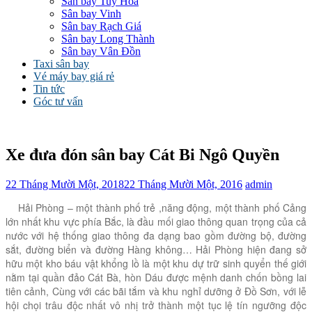
Sân bay Tuy Hòa
Sân bay Vinh
Sân bay Rạch Giá
Sân bay Long Thành
Sân bay Vân Đồn
Taxi sân bay
Vé máy bay giá rẻ
Tin tức
Góc tư vấn
Xe đưa đón sân bay Cát Bi Ngô Quyền
22 Tháng Mười Một, 2018
22 Tháng Mười Một, 2016
admin
Hải Phòng – một thành phố trẻ ,năng động, một thành phố Cảng
lớn nhất khu vực phía Bắc, là đầu mối giao thông quan trọng của cả
nước với hệ thống giao thông đa dạng bao gồm đường bộ, đường
sắt, đường biển và đường Hàng không… Hải Phòng hiện đang sở
hữu một kho báu vật khổng lồ là một khu dự trữ sinh quyển thế giới
nằm tại quần đảo Cát Bà, hòn Dáu được mệnh danh chốn bồng lai
tiên cảnh, Cùng với các bãi tắm và khu nghỉ dưỡng ở Đồ Sơn, với lễ
hội chọi trâu độc nhất vô nhị trở thành một tục lệ tín ngưỡng độc