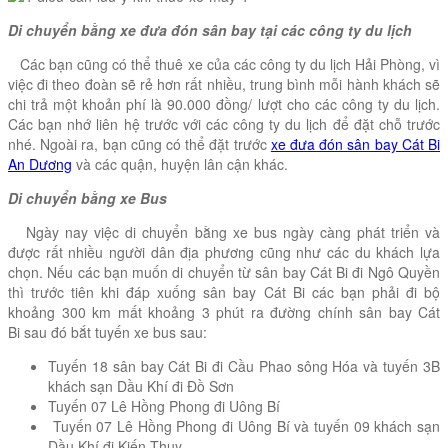
Di chuyển bằng xe đưa đón sân bay tại các công ty du lịch
Các bạn cũng có thể thuê xe của các công ty du lịch Hải Phòng, vì
việc đi theo đoàn sẽ rẻ hơn rất nhiều, trung bình mỗi hành khách sẽ
chi trả một khoản phí là 90.000 đồng/ lượt cho các công ty du lịch.
Các bạn nhớ liên hệ trước với các công ty du lịch để đặt chỗ trước
nhé. Ngoài ra, bạn cũng có thể đặt trước
xe đưa đón sân bay Cát Bi
An Dương
và các quận, huyện lân cận khác.
Di chuyển bằng xe Bus
Ngày nay việc di chuyển bằng xe bus ngày càng phát triển và
được rất nhiều người dân địa phương cũng như các du khách lựa
chọn. Nếu các bạn muốn di chuyển từ sân bay Cát Bi đi Ngô Quyền
thì trước tiên khi đáp xuống sân bay Cát Bi các bạn phải đi bộ
khoảng 300 km mất khoảng 3 phút ra đường chính sân bay Cát
Bi sau đó bắt tuyến xe bus sau:
Tuyến 18 sân bay Cát Bi đi Cầu Phao sông Hóa và tuyến 3B
khách sạn Dầu Khí đi Đồ Sơn
Tuyến 07 Lê Hồng Phong đi Uông Bí
Tuyến 07 Lê Hồng Phong đi Uông Bí và tuyến 09 khách sạn
Dầu Khí đi Kiến Thụy