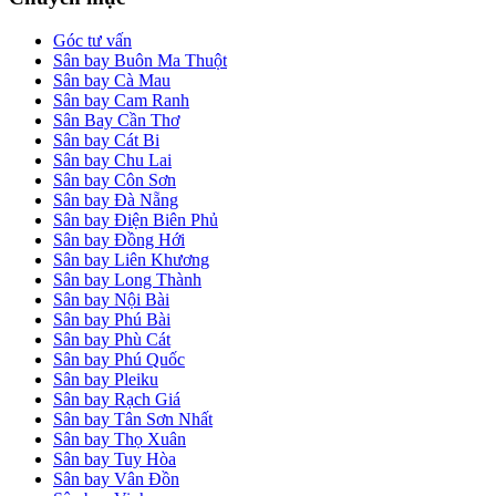
Góc tư vấn
Sân bay Buôn Ma Thuột
Sân bay Cà Mau
Sân bay Cam Ranh
Sân Bay Cần Thơ
Sân bay Cát Bi
Sân bay Chu Lai
Sân bay Côn Sơn
Sân bay Đà Nẵng
Sân bay Điện Biên Phủ
Sân bay Đồng Hới
Sân bay Liên Khương
Sân bay Long Thành
Sân bay Nội Bài
Sân bay Phú Bài
Sân bay Phù Cát
Sân bay Phú Quốc
Sân bay Pleiku
Sân bay Rạch Giá
Sân bay Tân Sơn Nhất
Sân bay Thọ Xuân
Sân bay Tuy Hòa
Sân bay Vân Đồn