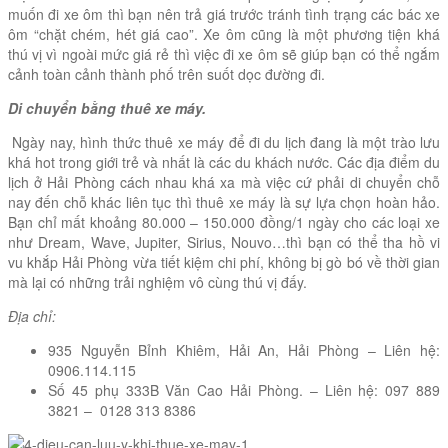
muốn đi xe ôm thì bạn nên trả giá trước tránh tình trạng các bác xe
ôm “chặt chém, hét giá cao”. Xe ôm cũng là một phương tiện khá
thú vị vì ngoài mức giá rẻ thì việc đi xe ôm sẽ giúp bạn có thể ngắm
cảnh toàn cảnh thành phố trên suốt dọc đường đi.
Di chuyển bằng thuê xe máy.
Ngày nay, hình thức thuê xe máy để đi du lịch đang là một trào lưu
khá hot trong giới trẻ và nhất là các du khách nước. Các địa điểm du
lịch ở Hải Phòng cách nhau khá xa mà việc cứ phải di chuyển chỗ
nay đến chỗ khác liên tục thì thuê xe máy là sự lựa chọn hoàn hảo.
Bạn chỉ mất khoảng 80.000 – 150.000 đồng/1 ngày cho các loại xe
như Dream, Wave, Jupiter, Sirius, Nouvo…thì bạn có thể tha hồ vi
vu khắp Hải Phòng vừa tiết kiệm chi phí, không bị gò bó về thời gian
mà lại có những trải nghiệm vô cùng thú vị đấy.
Địa chỉ:
935 Nguyễn Bỉnh Khiêm, Hải An, Hải Phòng – Liên hệ:
0906.114.115
Số 45 phụ 333B Văn Cao Hải Phòng. – Liên hệ: 097 889
3821 – 0128 313 8386