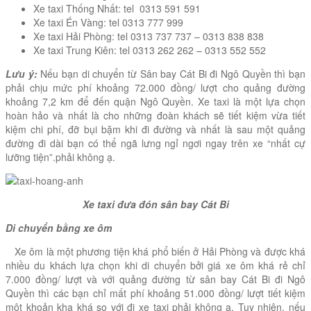
Xe taxi Thống Nhất: tel 0313 591 591
Xe taxi Én Vàng: tel 0313 777 999
Xe taxi Hải Phòng: tel 0313 737 737 – 0313 838 838
Xe taxi Trung Kiên: tel 0313 262 262 – 0313 552 552
Lưu ý:
Nếu bạn di chuyển từ Sân bay Cát Bi đi Ngô Quyền thì bạn
phải chịu mức phí khoảng 72.000 đồng/ lượt cho quảng đường
khoảng 7,2 km để đến quận Ngô Quyền. Xe taxi là một lựa chọn
hoàn hảo và nhất là cho những đoàn khách sẽ tiết kiệm vừa tiết
kiệm chi phí, đỡ bụi bặm khi đi đường và nhất là sau một quảng
đường đi dài bạn có thể ngã lưng ngỉ ngơi ngay trên xe “nhất cự
lưỡng tiện”.phải không ạ.
Xe taxi đưa đón sân bay Cát Bi
Di chuyển bằng xe ôm
Xe ôm là một phương tiện khá phổ biến ở Hải Phòng và được khá
nhiều du khách lựa chọn khi di chuyển bởi giá xe ôm khá rẻ chỉ
7.000 đồng/ lượt và với quảng đường từ sân bay Cát Bi đi Ngô
Quyền thì các bạn chỉ mất phí khoảng 51.000 đồng/ lượt tiết kiệm
một khoản kha khá so với đi xe taxi phải không ạ. Tuy nhiên, nếu