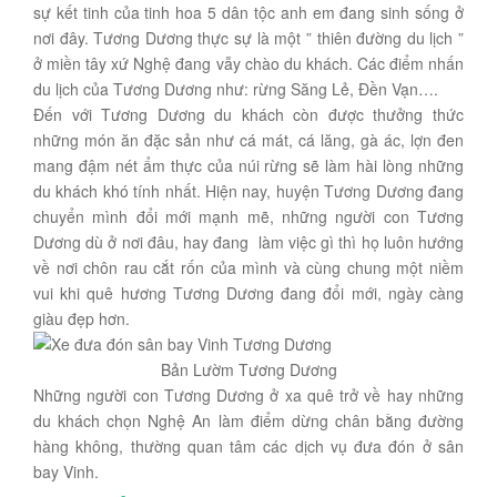
sự kết tinh của tinh hoa 5 dân tộc anh em đang sinh sống ở
nơi đây. Tương Dương thực sự là một ” thiên đường du lịch ”
ở miền tây xứ Nghệ đang vẫy chào du khách. Các điểm nhấn
du lịch của Tương Dương như: rừng Săng Lẻ, Đền Vạn….
Đến với Tương Dương du khách còn được thưởng thức
những món ăn đặc sản như cá mát, cá lăng, gà ác, lợn đen
mang đậm nét ẩm thực của núi rừng sẽ làm hài lòng những
du khách khó tính nhất. Hiện nay, huyện Tương Dương đang
chuyển mình đổi mới mạnh mẽ, những người con Tương
Dương dù ở nơi đâu, hay đang làm việc gì thì họ luôn hướng
về nơi chôn rau cắt rốn của mình và cùng chung một niềm
vui khi quê hương Tương Dương đang đổi mới, ngày càng
giàu đẹp hơn.
Bản Lườm Tương Dương
Những người con Tương Dương ở xa quê trở về hay những
du khách chọn Nghệ An làm điểm dừng chân bằng đường
hàng không, thường quan tâm các dịch vụ đưa đón ở sân
bay Vinh.