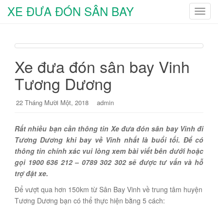
XE ĐƯA ĐÓN SÂN BAY
T
o
g
g
l
Xe đưa đón sân bay Vinh
e
Tương Dương
n
a
v
22 Tháng Mười Một, 2018
admin
i
g
Rất nhiều bạn cần thông tin Xe đưa đón sân bay Vinh đi
a
Tương Dương khi bay về Vinh nhất là buổi tối. Để có
t
thông tin chính xác vui lòng xem bài viết bên dưới hoặc
i
gọi 1900 636 212 – 0789 302 302 sẽ được tư vấn và hỗ
o
trợ đặt xe.
n
Để vượt qua hơn 150km từ Sân Bay Vinh về trung tâm huyện
Tương Dương bạn có thể thực hiện bằng 5 cách: