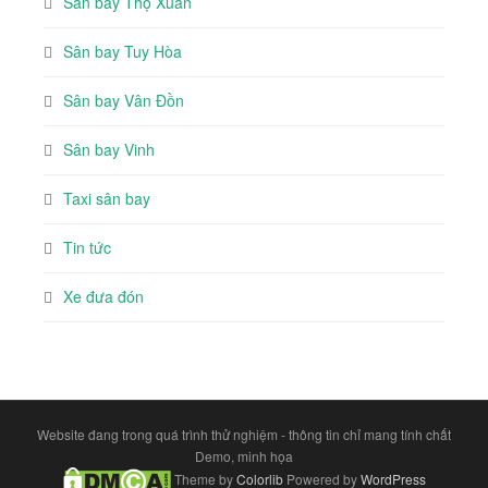
Sân bay Thọ Xuân
Sân bay Tuy Hòa
Sân bay Vân Đồn
Sân bay Vinh
Taxi sân bay
Tin tức
Xe đưa đón
Website đang trong quá trình thử nghiệm - thông tin chỉ mang tính chất
Demo, minh họa
Theme by
Colorlib
Powered by
WordPress