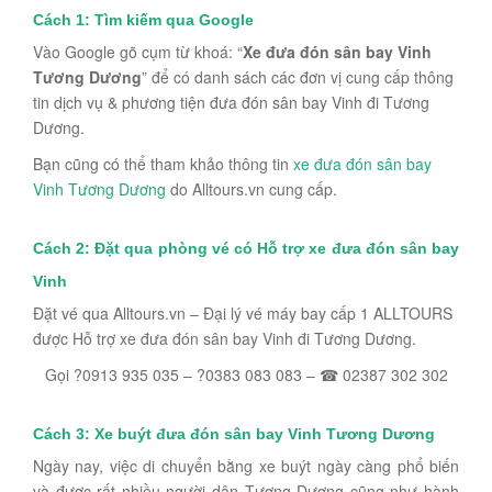
Cách 1: Tìm kiếm qua Google
Vào Google gõ cụm từ khoá: “
Xe đưa đón sân bay Vinh
Tương Dương
” để có danh sách các đơn vị cung cấp thông
tin dịch vụ & phương tiện đưa đón sân bay Vinh đi Tương
Dương.
Bạn cũng có thể tham khảo thông tin
xe đưa đón sân bay
Vinh Tương Dương
do Alltours.vn cung cấp.
Cách 2: Đặt qua phòng vé có Hỗ trợ xe đưa đón sân bay
Vinh
Đặt vé qua Alltours.vn – Đại lý vé máy bay cấp 1 ALLTOURS
được Hỗ trợ xe đưa đón sân bay Vinh đi Tương Dương.
Gọi ?0913 935 035 – ?0383 083 083 – ☎ 02387 302 302
Cách 3: Xe buýt đưa đón sân bay Vinh Tương Dương
Ngày nay, việc di chuyển bằng xe buýt ngày càng phổ biến
và được rất nhiều người dân Tương Dương cũng như hành