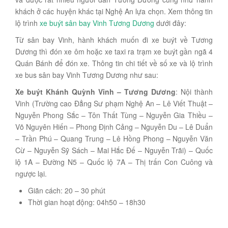
khách ở các huyện khác tại Nghệ An lựa chọn. Xem thông tin
lộ trình
xe buýt sân bay Vinh Tương Dương
dưới đây:
Từ sân bay Vinh, hành khách muốn đi xe buýt về Tương
Dương thì đón xe ôm hoặc xe taxi ra trạm xe buýt gần ngã 4
Quán Bánh để đón xe. Thông tin chi tiết về số xe và lộ trình
xe bus sân bay Vinh Tương Dương như sau:
Xe buýt Khánh Quỳnh Vinh – Tương Dương
: Nội thành
Vinh (Trường cao Đẳng Sư phạm Nghệ An – Lê Viết Thuật –
Nguyễn Phong Sắc – Tôn Thất Tùng – Nguyễn Gia Thiều –
Võ Nguyên Hiến – Phong Định Cảng – Nguyễn Du – Lê Duẩn
– Trần Phú – Quang Trung – Lê Hồng Phong – Nguyễn Văn
Cừ – Nguyễn Sỹ Sách – Mai Hắc Đế – Nguyễn Trãi) – Quốc
lộ 1A – Đường N5 – Quốc lộ 7A – Thị trấn Con Cuông và
ngược lại.
Giãn cách: 20 – 30 phút
Thời gian hoạt động: 04h50 – 18h30