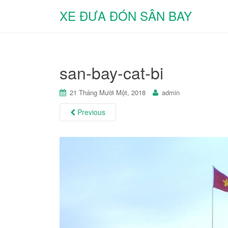
XE ĐƯA ĐÓN SÂN BAY
san-bay-cat-bi
21 Tháng Mười Một, 2018
admin
Previous