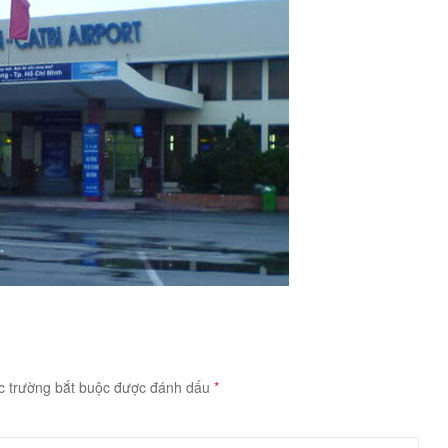
c trường bắt buộc được đánh dấu
*