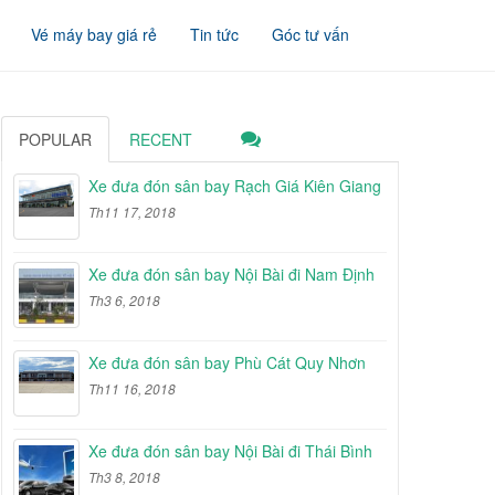
Vé máy bay giá rẻ
Tin tức
Góc tư vấn
POPULAR
RECENT
Xe đưa đón sân bay Rạch Giá Kiên Giang
Th11 17, 2018
Xe đưa đón sân bay Nội Bài đi Nam Định
Th3 6, 2018
Xe đưa đón sân bay Phù Cát Quy Nhơn
Th11 16, 2018
Xe đưa đón sân bay Nội Bài đi Thái Bình
Th3 8, 2018