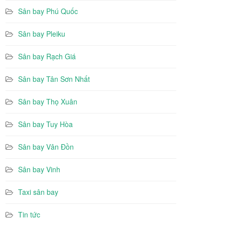
Sân bay Phú Quốc
Sân bay Pleiku
Sân bay Rạch Giá
Sân bay Tân Sơn Nhất
Sân bay Thọ Xuân
Sân bay Tuy Hòa
Sân bay Vân Đồn
Sân bay Vinh
Taxi sân bay
Tin tức