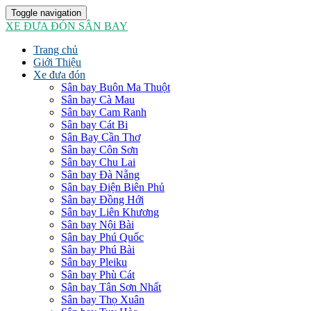
Toggle navigation
XE ĐƯA ĐÓN SÂN BAY
Trang chủ
Giới Thiệu
Xe đưa đón
Sân bay Buôn Ma Thuột
Sân bay Cà Mau
Sân bay Cam Ranh
Sân bay Cát Bi
Sân Bay Cần Thơ
Sân bay Côn Sơn
Sân bay Chu Lai
Sân bay Đà Nẵng
Sân bay Điện Biên Phủ
Sân bay Đồng Hới
Sân bay Liên Khương
Sân bay Nội Bài
Sân bay Phú Quốc
Sân bay Phú Bài
Sân bay Pleiku
Sân bay Phù Cát
Sân bay Tân Sơn Nhất
Sân bay Thọ Xuân