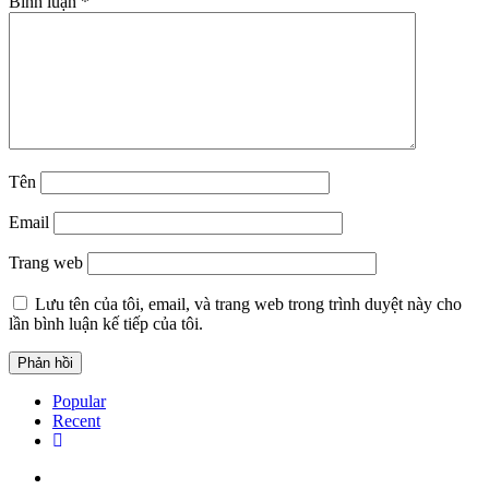
Bình luận
*
Tên
Email
Trang web
Lưu tên của tôi, email, và trang web trong trình duyệt này cho
lần bình luận kế tiếp của tôi.
Popular
Recent