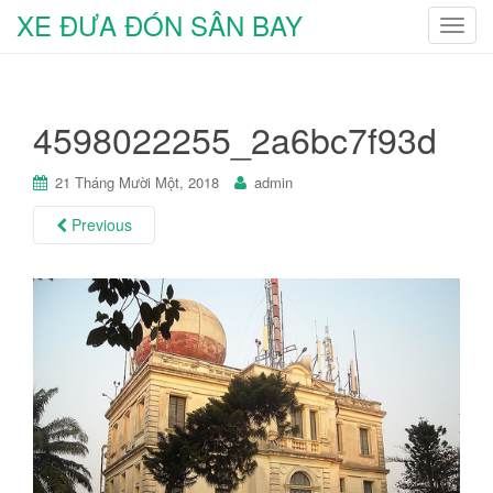
XE ĐƯA ĐÓN SÂN BAY
T
o
g
g
4598022255_2a6bc7f93d
l
e
n
21 Tháng Mười Một, 2018
admin
a
Previous
v
i
g
a
t
i
o
n