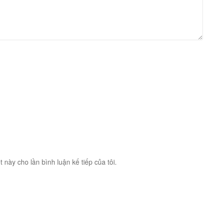
t này cho lần bình luận kế tiếp của tôi.