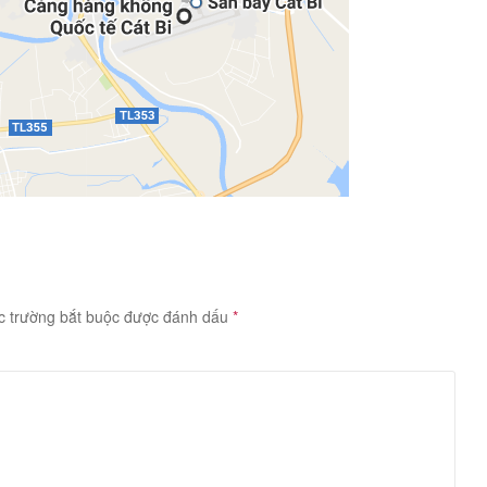
c trường bắt buộc được đánh dấu
*