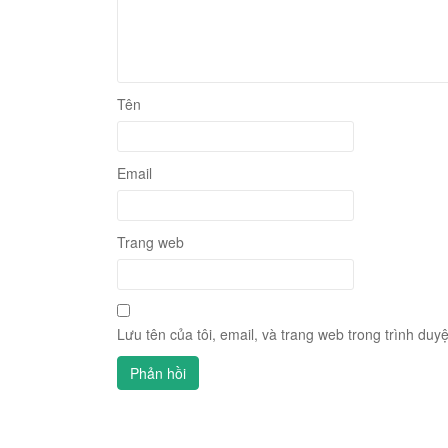
Tên
Email
Trang web
Lưu tên của tôi, email, và trang web trong trình duyệ