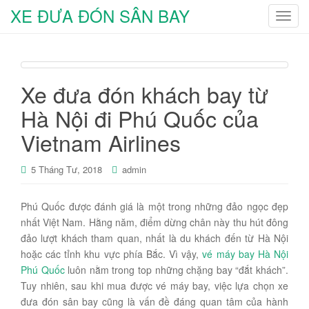
XE ĐƯA ĐÓN SÂN BAY
T
o
g
g
l
Xe đưa đón khách bay từ
e
Hà Nội đi Phú Quốc của
n
a
Vietnam Airlines
v
i
5 Tháng Tư, 2018
admin
g
a
Phú Quốc được đánh giá là một trong những đảo ngọc đẹp
t
nhất Việt Nam. Hằng năm, điểm dừng chân này thu hút đông
i
đảo lượt khách tham quan, nhất là du khách đến từ Hà Nội
o
hoặc các tỉnh khu vực phía Bắc. Vì vậy,
vé máy bay Hà Nội
n
Phú Quốc
luôn nằm trong top những chặng bay “đắt khách”.
Tuy nhiên, sau khi mua được vé máy bay, việc lựa chọn xe
đưa đón sân bay cũng là vấn đề đáng quan tâm của hành