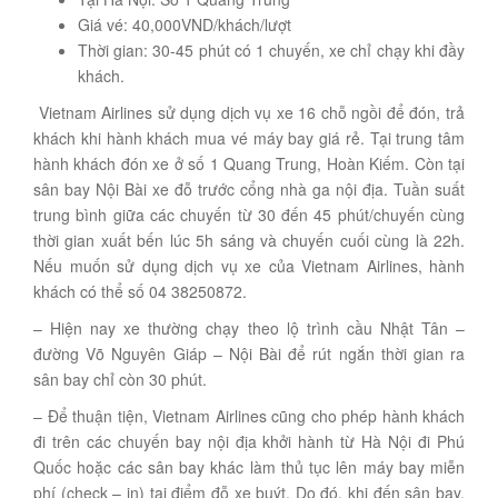
Giá vé: 40,000VND/khách/lượt
Thời gian: 30-45 phút có 1 chuyến, xe chỉ chạy khi đầy
khách.
Vietnam Airlines sử dụng dịch vụ xe 16 chỗ ngồi để đón, trả
khách khi hành khách mua vé máy bay giá rẻ. Tại trung tâm
hành khách đón xe ở số 1 Quang Trung, Hoàn Kiếm. Còn tại
sân bay Nội Bài xe đỗ trước cổng nhà ga nội địa. Tuần suất
trung bình giữa các chuyến từ 30 đến 45 phút/chuyến cùng
thời gian xuất bến lúc 5h sáng và chuyến cuối cùng là 22h.
Nếu muốn sử dụng dịch vụ xe của Vietnam Airlines, hành
khách có thể số 04 38250872.
– Hiện nay xe thường chạy theo lộ trình cầu Nhật Tân –
đường Võ Nguyên Giáp – Nội Bài để rút ngắn thời gian ra
sân bay chỉ còn 30 phút.
– Để thuận tiện, Vietnam Airlines cũng cho phép hành khách
đi trên các chuyến bay nội địa khởi hành từ Hà Nội đi Phú
Quốc hoặc các sân bay khác làm thủ tục lên máy bay miễn
phí (check – in) tại điểm đỗ xe buýt. Do đó, khi đến sân bay,