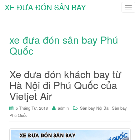
XE ĐƯA ĐÓN SÂN BAY
T
o
g
g
xe đưa đón sân bay Phú
l
e
Quốc
n
a
v
Xe đưa đón khách bay từ
i
g
Hà Nội đi Phú Quốc của
a
Vietjet Air
t
i
,
5 Tháng Tư, 2018
admin
Sân bay Nội Bài
Sân bay
o
Phú Quốc
n