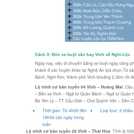
Cách 3:
Đón xe buýt sân bay Vinh về Nghi Lộc
Ngày nay, việc di chuyển bằng xe buýt ngày càng p
khách ở các huyện khác tại Nghệ An lựa chọn.Từ sân
Bánh, Nghi Kim, thành phố Vinh khoảng 2,3km rồi 
Lộ trình cơ bản tuyến 04 Vinh – Hoàng Mai
: Cầu
– Bến xe Vinh – Ngã tư Quán Bánh – Ngã tư Quán
Ba Yên Lý – TT Cầu Giát – Chợ Quỳnh Văn – Đền 
Thời gian:
Từ 4h30 đến
Loại tour:
2 chiều
18h30 các ngày trong
tuần
Lộ trình cơ bản tuyến 26 Vinh – Thái Hòa
: Tỉnh lộ 53