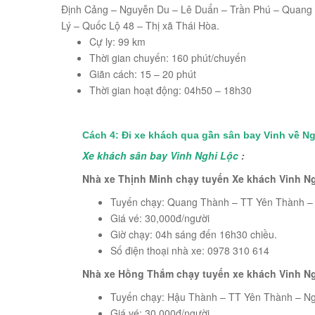
Định Cảng – Nguyễn Du – Lê Duẩn – Trần Phú – Quang T
Lý – Quốc Lộ 48 – Thị xã Thái Hòa.
Cự ly: 99 km
Thời gian chuyến: 160 phút/chuyến
Giãn cách: 15 – 20 phút
Thời gian hoạt động: 04h50 – 18h30
Cách 4: Đi xe khách qua gần sân bay Vinh về N
Xe khách sân bay Vinh Nghi Lộc
:
Nhà xe Thịnh Minh chạy tuyến Xe khách Vinh N
Tuyến chạy: Quang Thành – TT Yên Thành – N
Giá vé: 30,000đ/người
Giờ chạy: 04h sáng đến 16h30 chiều.
Số điện thoại nhà xe:
0978 310 614
Nhà xe Hồng Thắm chạy tuyến xe khách Vinh N
Tuyến chạy: Hậu Thành – TT Yên Thành – Ngh
Giá vé: 30,000đ/người