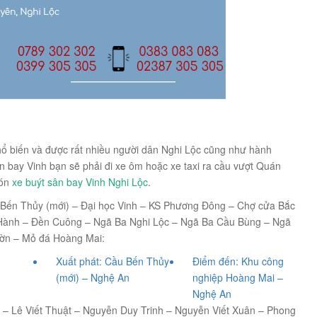
hổ biến và được rất nhiều người dân Nghi Lộc cũng như hành
 bay Vinh bạn sẽ phải đi xe ôm hoặc xe taxi ra cầu vượt Quán
đón
xe buýt sân bay Vinh Nghi Lộc
.
 Bến Thủy (mới) – Đại học Vinh – KS Phương Đông – Chợ cửa Bắc
 Hành – Đền Cuông – Ngã Ba Nghi Lộc – Ngã Ba Cầu Bùng – Ngã
Cờn – Mỏ đá Hoàng Mai:
Xuất phát:
Cầu Bến Thủy
Điểm đến:
Khu công
(mới) – Nghệ An
nghiệp Hoàng Mai –
Nghệ An
5 – Lê Viết Thuật – Nguyễn Duy Trinh – Nguyễn Viết Xuân – Phong