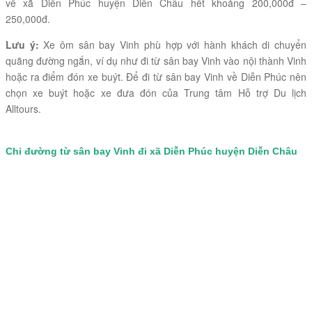
về xã Diễn Phúc huyện Diễn Châu hết khoảng 200,000đ –
250,000đ.
Lưu ý:
Xe ôm sân bay Vinh phù hợp với hành khách di chuyển
quãng đường ngắn, ví dụ như đi từ sân bay Vinh vào nội thành Vinh
hoặc ra điểm đón xe buýt. Để đi từ sân bay Vinh về Diễn Phúc nên
chọn xe buýt hoặc xe đưa đón của Trung tâm Hỗ trợ Du lịch
Alltours.
Chỉ đường từ sân bay Vinh đi xã Diễn Phúc huyện Diễn Châu