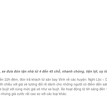
 xe đưa đón tận nhà từ 4 đến 45 chỗ, nhanh chóng, tiện lợi, uy t
ến 22h đêm, đón trả khách từ sân bay Vinh về các huyện: Nghi Lộc – 
h chiều với giá vé tương đối rẻ dành cho những người có điểm đến sát
 buýt với cùng mức giá vé như xe buýt. Xe hoạt động từ 6h sáng đến 
 nhưng giá cước rất cao so với các loại khác.