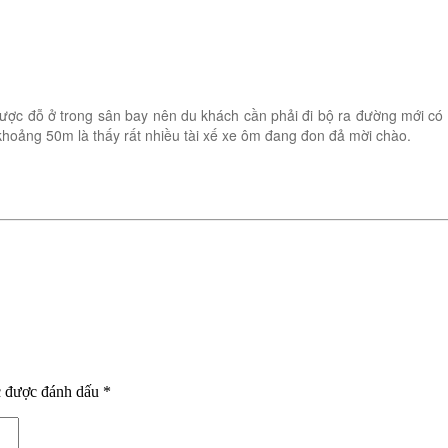
được đỗ ở trong sân bay nên du khách cần phải đi bộ ra đường mới có
hoảng 50m là thấy rất nhiều tài xế xe ôm đang đon đả mời chào.
c được đánh dấu
*