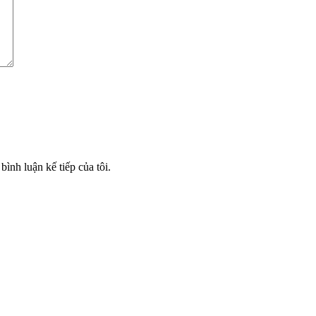
bình luận kế tiếp của tôi.