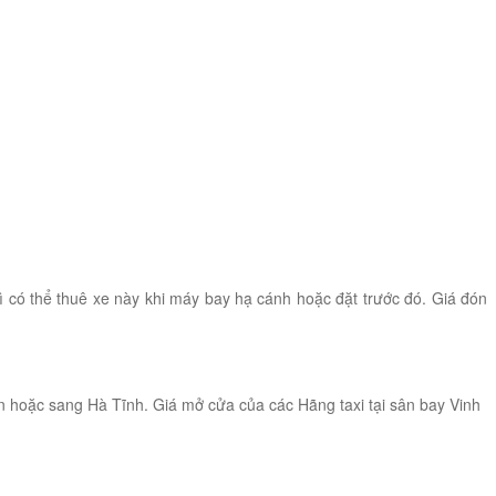
có thể thuê xe này khi máy bay hạ cánh hoặc đặt trước đó. Giá đón
n hoặc sang Hà Tĩnh. Giá mở cửa của các Hãng taxi tại sân bay Vinh