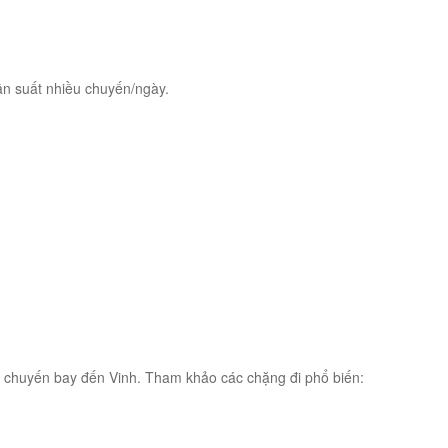
ần suất nhiều chuyến/ngày.
p chuyến bay đến Vinh. Tham khảo các chặng đi phổ biến: