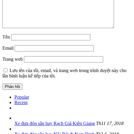
Tên
Email
Trang web
Lưu tên của tôi, email, và trang web trong trình duyệt này cho
lần bình luận kế tiếp của tôi.
Popular
Recent
Xe đưa đón sân bay Rạch Giá Kiên Giang
Th11 17, 2018