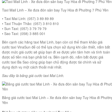
Taxi Mail Linh – Xe đưa đón sân bay Tuy Hòa đi Phường 7 Phú Yên
• Taxi Mai Linh: (057) 3 89 89 89
• Taxi Thuận Thảo: (057) 3 810 810
• Sun Taxi: (057) 3 79 79 79
• Sao Taxi: (058) 3 885 001
Bên cạnh các hãng taxi Mai Linh, bạn còn có thể tham khảo giá
cước taxi VinaSun để có thể lựa chọn sử dụng khi cần thiết, nắm bắt
được mức giá cước sẽ giúp bạn đi xe được yên tâm hơn và tính toán
được số tiền mà bạn phải bỏ ra. Bên cạnh đó, nắm bắt được giá
cước taxi Ba Sao cũng giúp bạn chủ động được tài chính và sử
dụng dịch vụ một cách thoải mái nhất.
Sau đây là bảng giá cước taxi Mai Linh.
Bảng giá cước taxi Mai Linh – Xe đưa đón sân bay Tuy Hòa đi Phườn
Yên