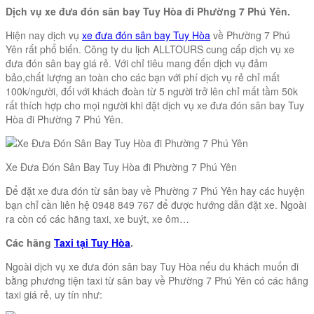
Dịch vụ xe đưa đón sân bay Tuy Hòa đi Phường 7 Phú Yên.
Hiện nay dịch vụ
xe đưa đón sân bay Tuy Hòa
về Phường 7 Phú
Yên rất phổ biến. Công ty du lịch ALLTOURS cung cấp dịch vụ xe
đưa đón sân bay giá rẻ. Với chỉ tiêu mang đến dịch vụ đảm
bảo,chất lượng an toàn cho các bạn với phí dịch vụ rẻ chỉ mất
100k/người, đối với khách đoàn từ 5 người trở lên chỉ mất tầm 50k
rất thích hợp cho mọi người khi đặt dịch vụ xe đưa đón sân bay Tuy
Hòa đi Phường 7 Phú Yên.
Xe Đưa Đón Sân Bay Tuy Hòa đi Phường 7 Phú Yên
Để đặt xe đưa đón từ sân bay về Phường 7 Phú Yên hay các huyện
bạn chỉ cần liên hệ 0948 849 767 để được hướng dẫn đặt xe. Ngoài
ra còn có các hãng taxi, xe buýt, xe ôm…
Các hãng
Taxi tại Tuy Hòa
.
Ngoài dịch vụ xe đưa đón sân bay Tuy Hòa nếu du khách muốn đi
bằng phương tiện taxi từ sân bay về Phường 7 Phú Yên có các hãng
taxi giá rẻ, uy tín như: