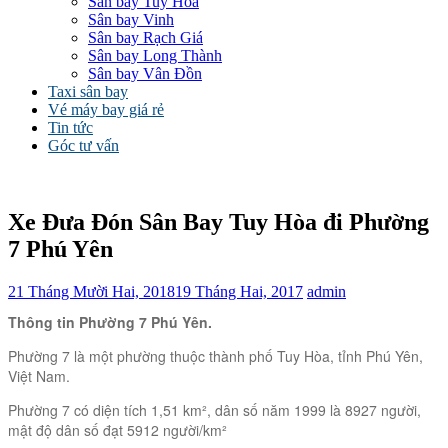
Sân bay Tuy Hòa
Sân bay Vinh
Sân bay Rạch Giá
Sân bay Long Thành
Sân bay Vân Đồn
Taxi sân bay
Vé máy bay giá rẻ
Tin tức
Góc tư vấn
Xe Đưa Đón Sân Bay Tuy Hòa đi Phường
7 Phú Yên
21 Tháng Mười Hai, 2018
19 Tháng Hai, 2017
admin
Thông tin Phường 7 Phú Yên.
Phường 7 là một phường thuộc thành phố Tuy Hòa, tỉnh Phú Yên,
Việt Nam.
Phường 7 có diện tích 1,51 km², dân số năm 1999 là 8927 người,
mật độ dân số đạt 5912 người/km²