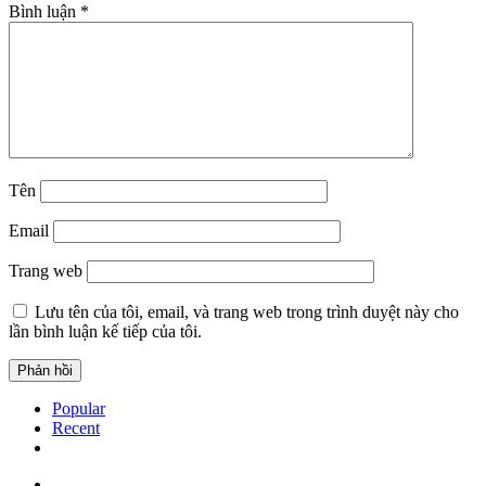
Bình luận
*
Tên
Email
Trang web
Lưu tên của tôi, email, và trang web trong trình duyệt này cho
lần bình luận kế tiếp của tôi.
Popular
Recent