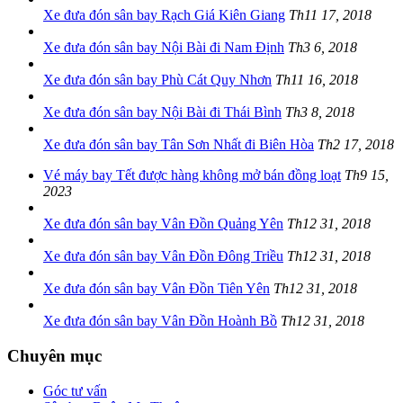
Xe đưa đón sân bay Rạch Giá Kiên Giang
Th11 17, 2018
Xe đưa đón sân bay Nội Bài đi Nam Định
Th3 6, 2018
Xe đưa đón sân bay Phù Cát Quy Nhơn
Th11 16, 2018
Xe đưa đón sân bay Nội Bài đi Thái Bình
Th3 8, 2018
Xe đưa đón sân bay Tân Sơn Nhất đi Biên Hòa
Th2 17, 2018
Vé máy bay Tết được hàng không mở bán đồng loạt
Th9 15,
2023
Xe đưa đón sân bay Vân Đồn Quảng Yên
Th12 31, 2018
Xe đưa đón sân bay Vân Đồn Đông Triều
Th12 31, 2018
Xe đưa đón sân bay Vân Đồn Tiên Yên
Th12 31, 2018
Xe đưa đón sân bay Vân Đồn Hoành Bồ
Th12 31, 2018
Chuyên mục
Góc tư vấn