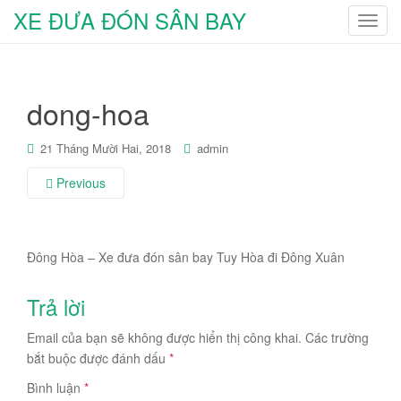
XE ĐƯA ĐÓN SÂN BAY
T
o
g
g
dong-hoa
l
e
n
21 Tháng Mười Hai, 2018
admin
a
Previous
v
i
g
a
Đông Hòa – Xe đưa đón sân bay Tuy Hòa đi Đông Xuân
t
i
Trả lời
o
n
Email của bạn sẽ không được hiển thị công khai.
Các trường
bắt buộc được đánh dấu
*
Bình luận
*