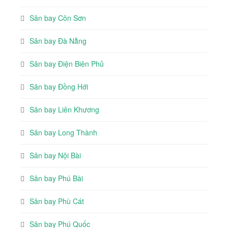
Sân bay Côn Sơn
Sân bay Đà Nẵng
Sân bay Điện Biên Phủ
Sân bay Đồng Hới
Sân bay Liên Khương
Sân bay Long Thành
Sân bay Nội Bài
Sân bay Phú Bài
Sân bay Phù Cát
Sân bay Phú Quốc