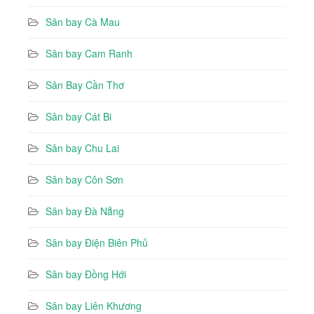
Sân bay Cà Mau
Sân bay Cam Ranh
Sân Bay Cần Thơ
Sân bay Cát Bi
Sân bay Chu Lai
Sân bay Côn Sơn
Sân bay Đà Nẵng
Sân bay Điện Biên Phủ
Sân bay Đồng Hới
Sân bay Liên Khương