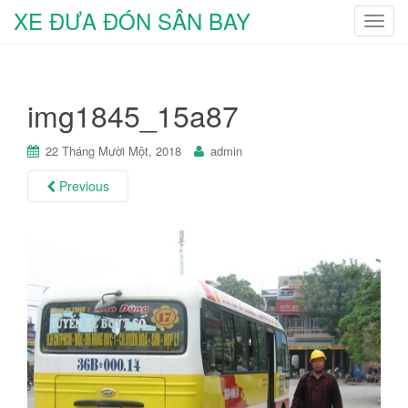
XE ĐƯA ĐÓN SÂN BAY
T
o
g
g
img1845_15a87
l
e
n
22 Tháng Mười Một, 2018
admin
a
Previous
v
i
g
a
t
i
o
n