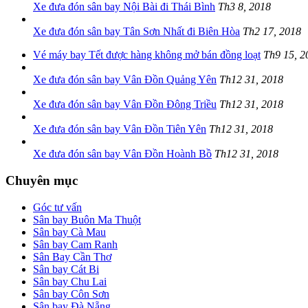
Xe đưa đón sân bay Nội Bài đi Thái Bình
Th3 8, 2018
Xe đưa đón sân bay Tân Sơn Nhất đi Biên Hòa
Th2 17, 2018
Vé máy bay Tết được hàng không mở bán đồng loạt
Th9 15, 2
Xe đưa đón sân bay Vân Đồn Quảng Yên
Th12 31, 2018
Xe đưa đón sân bay Vân Đồn Đông Triều
Th12 31, 2018
Xe đưa đón sân bay Vân Đồn Tiên Yên
Th12 31, 2018
Xe đưa đón sân bay Vân Đồn Hoành Bồ
Th12 31, 2018
Chuyên mục
Góc tư vấn
Sân bay Buôn Ma Thuột
Sân bay Cà Mau
Sân bay Cam Ranh
Sân Bay Cần Thơ
Sân bay Cát Bi
Sân bay Chu Lai
Sân bay Côn Sơn
Sân bay Đà Nẵng