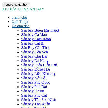
Toggle navigation
XE ĐƯA ĐÓN SÂN BAY
Trang chủ
Giới Thiệu
Xe đưa đón
Sân bay Buôn Ma Thuột
Sân bay Cà Mau
Sân bay Cam Ranh
Sân bay Cát Bi
Sân Bay Cần Thơ
Sân bay Côn Sơn
Sân bay Chu Lai
Sân bay Đà Nẵng
Sân bay Điện Biên Phủ
Sân bay Đồng Hới
Sân bay Liên Khương
Sân bay Nội Bài
Sân bay Phú Quốc
Sân bay Phú Bài
Sân bay Pleiku
Sân bay Phù Cát
Sân bay Tân Sơn Nhất
Sân bay Thọ Xuân