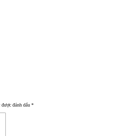
c được đánh dấu
*