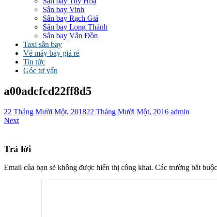
Sân bay Tuy Hòa
Sân bay Vinh
Sân bay Rạch Giá
Sân bay Long Thành
Sân bay Vân Đồn
Taxi sân bay
Vé máy bay giá rẻ
Tin tức
Góc tư vấn
a00adcfcd22ff8d5
22 Tháng Mười Một, 2018
22 Tháng Mười Một, 2016
admin
Next
Trả lời
Email của bạn sẽ không được hiển thị công khai.
Các trường bắt buộ