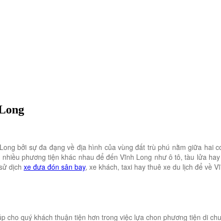
 Long
ng bởi sự đa đạng về địa hình của vùng đất trù phú nằm giữa hai c
ằng nhiều phương tiện khác nhau để đến Vĩnh Long như ô tô, tàu lửa h
 sử dịch
xe đưa đón sân bay
, xe khách, taxi hay thuê xe du lịch để về V
úp cho quý khách thuận tiện hơn trong việc lựa chon phương tiện di c