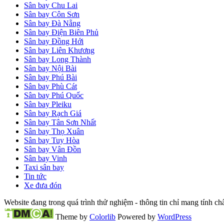
Sân bay Chu Lai
Sân bay Côn Sơn
Sân bay Đà Nẵng
Sân bay Điện Biên Phủ
Sân bay Đồng Hới
Sân bay Liên Khương
Sân bay Long Thành
Sân bay Nội Bài
Sân bay Phú Bài
Sân bay Phù Cát
Sân bay Phú Quốc
Sân bay Pleiku
Sân bay Rạch Giá
Sân bay Tân Sơn Nhất
Sân bay Thọ Xuân
Sân bay Tuy Hòa
Sân bay Vân Đồn
Sân bay Vinh
Taxi sân bay
Tin tức
Xe đưa đón
Website đang trong quá trình thử nghiệm - thông tin chỉ mang tính c
Theme by
Colorlib
Powered by
WordPress