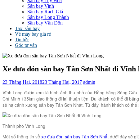
Sân bay Tuy Hòa
Sân bay Vinh
Sân bay Rạch Giá
Sân bay Long Thành
Sân bay Vân Đồn
Taxi sân bay
Vé máy bay giá rẻ
Tin tức
Góc tư vấn
Xe đưa đón sân bay Tân Sơn Nhất đi Vĩnh
23 Tháng Hai, 2018
23 Tháng Hai, 2017
admin
Vĩnh Long được xem là hình ảnh thu nhỏ của Đồng bằng Sông Cửu Lo
Chí Minh 135km giao thông đi lại thuận tiện. Du khách có thể đi b
sẽ hạ cánh xuống sân bay Tân Sơn Nhất. Từ đây, hành khách có thể
Thành phố Vĩnh Long
Một số thông tin về
xe đưa đón sân bay Tân Sơn Nhất
dưới đây sẽ gi