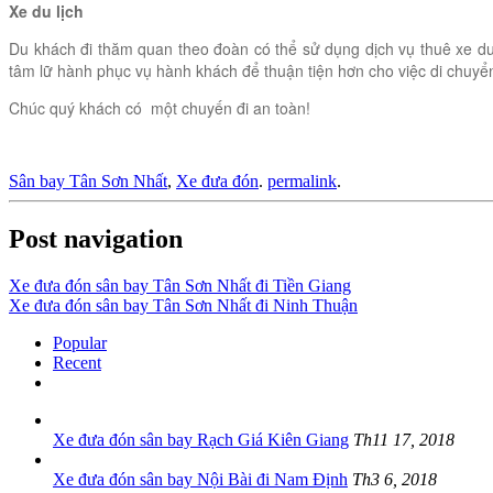
Xe du lịch
Du khách đi thăm quan theo đoàn có thể sử dụng dịch vụ thuê xe du l
tâm lữ hành phục vụ hành khách để thuận tiện hơn cho việc di chuyể
Chúc quý khách có một chuyến đi an toàn!
Sân bay Tân Sơn Nhất
,
Xe đưa đón
.
permalink
.
Post navigation
Xe đưa đón sân bay Tân Sơn Nhất đi Tiền Giang
Xe đưa đón sân bay Tân Sơn Nhất đi Ninh Thuận
Popular
Recent
Xe đưa đón sân bay Rạch Giá Kiên Giang
Th11 17, 2018
Xe đưa đón sân bay Nội Bài đi Nam Định
Th3 6, 2018