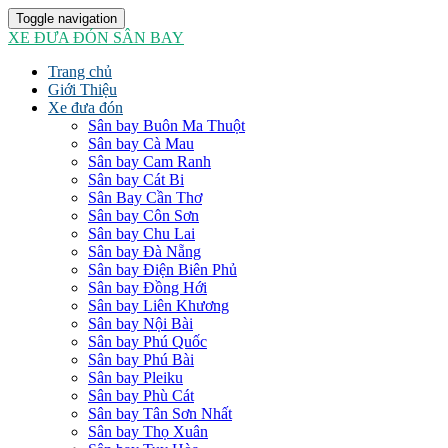
Toggle navigation
XE ĐƯA ĐÓN SÂN BAY
Trang chủ
Giới Thiệu
Xe đưa đón
Sân bay Buôn Ma Thuột
Sân bay Cà Mau
Sân bay Cam Ranh
Sân bay Cát Bi
Sân Bay Cần Thơ
Sân bay Côn Sơn
Sân bay Chu Lai
Sân bay Đà Nẵng
Sân bay Điện Biên Phủ
Sân bay Đồng Hới
Sân bay Liên Khương
Sân bay Nội Bài
Sân bay Phú Quốc
Sân bay Phú Bài
Sân bay Pleiku
Sân bay Phù Cát
Sân bay Tân Sơn Nhất
Sân bay Thọ Xuân