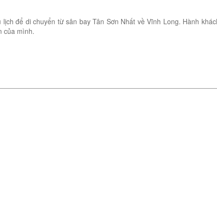
ịch để di chuyển từ sân bay Tân Sơn Nhất về Vĩnh Long. Hành khách có
n của mình.