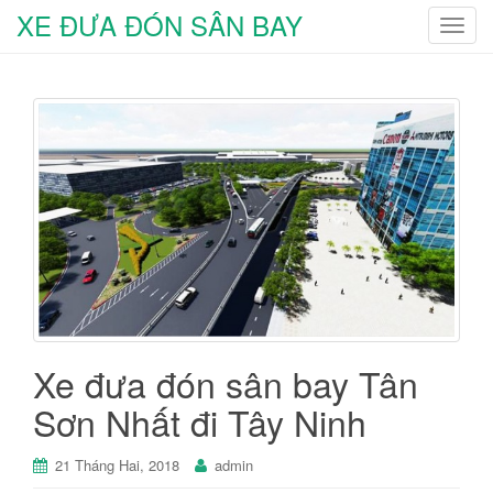
XE ĐƯA ĐÓN SÂN BAY
T
o
g
g
l
e
n
a
v
i
g
a
t
i
Xe đưa đón sân bay Tân
o
Sơn Nhất đi Tây Ninh
n
21 Tháng Hai, 2018
admin