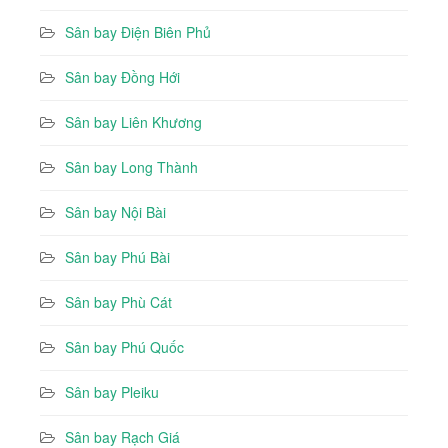
Sân bay Điện Biên Phủ
Sân bay Đồng Hới
Sân bay Liên Khương
Sân bay Long Thành
Sân bay Nội Bài
Sân bay Phú Bài
Sân bay Phù Cát
Sân bay Phú Quốc
Sân bay Pleiku
Sân bay Rạch Giá