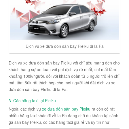
Dịch vụ xe đưa đón sân bay Pleiku đi Ia Pa
Dịch vụ xe đưa đón sân bay Pleiku với chỉ tiêu mang đến cho
khách hàng sự an toàn với phí dịch vụ rẻ nhất, chỉ mất tầm
khoảng 100k/người, đối với khách đoàn từ 5 người trở lên chỉ
mất tầm 50k rất thích hợp cho mọi người khi đặt dịch vụ xe
đưa đón sân bay Pleiku đi Ia Pa.
3. Các hãng taxi tại Pleiku.
Ngoài các dịch vụ
xe đưa đón sân bay Pleiku
ra còn có rất
nhiều hãng taxi khác đi về Ia Pa đang chờ du khách tại sảnh
ga sân bay Pleiku, có các hãng taxi giá rẻ và uy tín như: