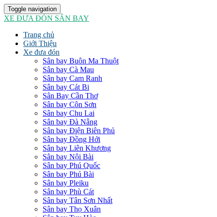
Toggle navigation
XE ĐƯA ĐÓN SÂN BAY
Trang chủ
Giới Thiệu
Xe đưa đón
Sân bay Buôn Ma Thuột
Sân bay Cà Mau
Sân bay Cam Ranh
Sân bay Cát Bi
Sân Bay Cần Thơ
Sân bay Côn Sơn
Sân bay Chu Lai
Sân bay Đà Nẵng
Sân bay Điện Biên Phủ
Sân bay Đồng Hới
Sân bay Liên Khương
Sân bay Nội Bài
Sân bay Phú Quốc
Sân bay Phú Bài
Sân bay Pleiku
Sân bay Phù Cát
Sân bay Tân Sơn Nhất
Sân bay Thọ Xuân