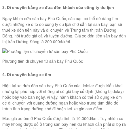
3. Di chuyển bằng xe đưa đón khách của công ty du lịch
Ngay khi ra cửa sân bay Phú Quốc, các bạn có thể dễ dàng tìm
được những xe ô tô do công ty du lịch chờ sẵn tại sân bay, bạn sẽ
thuê xe đón tiễn này và di chuyển về Trung tâm thị trấn Dương
Đông, hỏi trước giá cả và tuyến đường. Giá xe đón tiễn sân bay đến
thị trấn Dương Đông là 200.000đ/lượt.
Phương tiện di chuyển từ sân bay Phú Quốc
4. Di chuyển bằng xe ôm
Hiện tại xe đưa đón sân bay Phú Quốc của Jetstar được triển khai
nhưng lại phù hợp với những ai có giờ bay cố định (không bị delay)
hoặc bay vào ban ngày, vì vậy, hành khách có thể sử dụng xe ôm
để di chuyển với quãng đường ngắn hoặc vào trung tâm đảo để
tránh tình trạng đường khó đi hoặc kẹt xe giờ cao điểm.
Mức giá xe ôm ở Phú Quốc được tính là 10.000đ/km. Tuy nhiên xe
máy không được đỗ ở trong sân bay nên du khách cần phải đi bộ ra