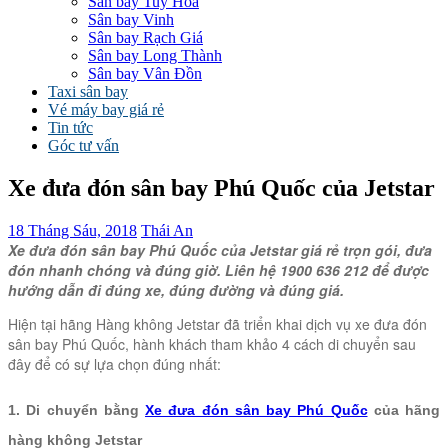
Sân bay Tuy Hòa
Sân bay Vinh
Sân bay Rạch Giá
Sân bay Long Thành
Sân bay Vân Đồn
Taxi sân bay
Vé máy bay giá rẻ
Tin tức
Góc tư vấn
Xe đưa đón sân bay Phú Quốc của Jetstar
18 Tháng Sáu, 2018
Thái An
Xe đưa đón sân bay Phú Quốc của Jetstar giá rẻ trọn gói, đưa
đón nhanh chóng và đúng giờ. Liên hệ 1900 636 212 để được
hướng dẫn đi đúng xe, đúng đường và đúng giá.
Hiện tại hãng Hàng không Jetstar đã triển khai dịch vụ xe đưa đón
sân bay Phú Quốc, hành khách tham khảo 4 cách di chuyển sau
đây để có sự lựa chọn đúng nhất:
1. Di chuyển bằng
Xe đưa đón sân bay Phú Quốc
của hãng
hàng không Jetstar