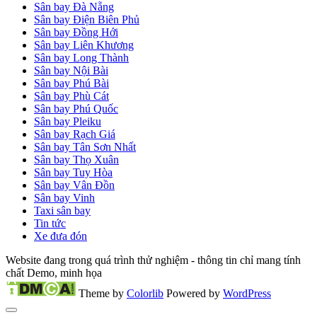
Sân bay Đà Nẵng
Sân bay Điện Biên Phủ
Sân bay Đồng Hới
Sân bay Liên Khương
Sân bay Long Thành
Sân bay Nội Bài
Sân bay Phú Bài
Sân bay Phù Cát
Sân bay Phú Quốc
Sân bay Pleiku
Sân bay Rạch Giá
Sân bay Tân Sơn Nhất
Sân bay Thọ Xuân
Sân bay Tuy Hòa
Sân bay Vân Đồn
Sân bay Vinh
Taxi sân bay
Tin tức
Xe đưa đón
Website đang trong quá trình thử nghiệm - thông tin chỉ mang tính
chất Demo, minh họa
Theme by
Colorlib
Powered by
WordPress