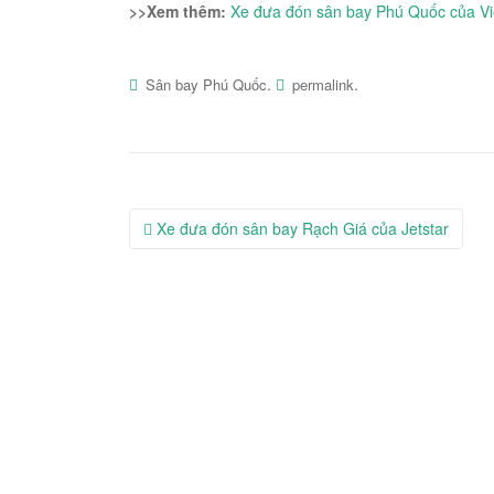
>>Xem thêm:
Xe đưa đón sân bay Phú Quốc của Vie
.
.
Sân bay Phú Quốc
permalink
Post
Xe đưa đón sân bay Rạch Giá của Jetstar
navigation