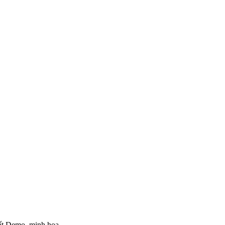
hất Demo, minh họa