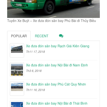
Tuyến Xe Buýt – Xe đưa đón sân bay Phú Bài đi Thủy Biều
POPULAR
RECENT
Xe đưa đón sân bay Rạch Giá Kiên Giang
Th11 17, 2018
Xe đưa đón sân bay Nội Bài đi Nam Định
Th3 6, 2018
Xe đưa đón sân bay Phù Cát Quy Nhơn
Th11 16, 2018
Xe đưa đón sân bay Nội Bài đi Thái Bình