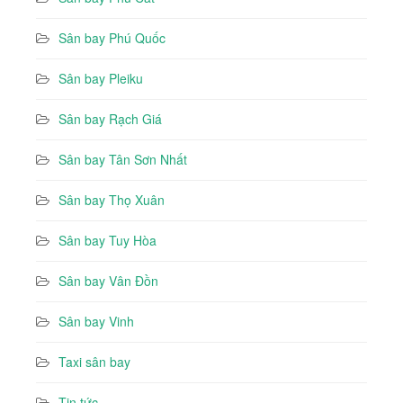
Sân bay Phú Quốc
Sân bay Pleiku
Sân bay Rạch Giá
Sân bay Tân Sơn Nhất
Sân bay Thọ Xuân
Sân bay Tuy Hòa
Sân bay Vân Đồn
Sân bay Vinh
Taxi sân bay
Tin tức