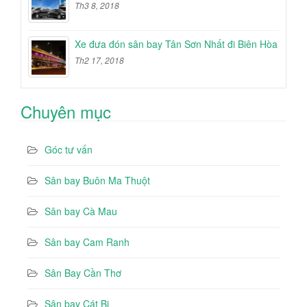
Th3 8, 2018
Xe đưa đón sân bay Tân Sơn Nhất đi Biên Hòa
Th2 17, 2018
Chuyên mục
Góc tư vấn
Sân bay Buôn Ma Thuột
Sân bay Cà Mau
Sân bay Cam Ranh
Sân Bay Cần Thơ
Sân bay Cát Bi