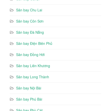
Sân bay Chu Lai
Sân bay Côn Sơn
Sân bay Đà Nẵng
Sân bay Điện Biên Phủ
Sân bay Đồng Hới
Sân bay Liên Khương
Sân bay Long Thành
Sân bay Nội Bài
Sân bay Phú Bài
Sân bay Phù Cát