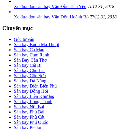
Xe đưa đón sân bay Vân Đồn Tiên Yên
Th12 31, 2018
Xe đưa đón sân bay Vân Đồn Hoành Bồ
Th12 31, 2018
Chuyên mục
Góc tư vấn
Sân bay Buôn Ma Thuột
Sân bay Cà Mau
Sân bay Cam Ranh
Sân Bay Cần Thơ
Sân bay Cát Bi
Sân bay Chu Lai
Sân bay Côn Sơn
Sân bay Đà Nẵng
Sân bay Điện Biên Phủ
Sân bay Đồng Hới
Sân bay Liên Khương
Sân bay Long Thành
Sân bay Nội Bài
Sân bay Phú Bài
Sân bay Phù Cát
Sân bay Phú Quốc
Sân bay Pleiku