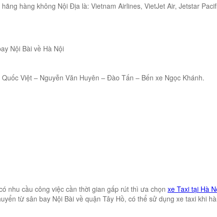
hãng hàng không Nội Địa là: Vietnam Airlines, VietJet Air, Jetstar Paci
bay Nội Bài về Hà Nội
g Quốc Việt – Nguyễn Văn Huyên – Đào Tấn – Bến xe Ngọc Khánh.
ó nhu cầu công việc cần thời gian gấp rút thì ưa chọn
xe Taxi tại Hà N
huyển từ sân bay Nội Bài về quận Tây Hồ, có thể sử dụng xe taxi khi h