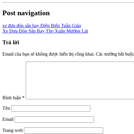
Post navigation
xe đưa đón sân bay Điện Biên Tuần Giáo
Xe Đưa Đón Sân Bay Thọ Xuân Mường Lát
Trả lời
Email của bạn sẽ không được hiển thị công khai.
Các trường bắt buộ
Bình luận
*
Tên
Email
Trang web