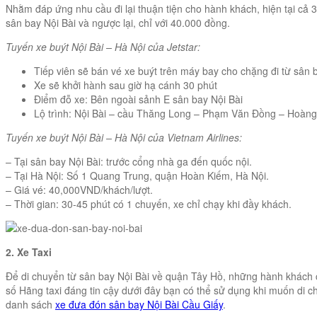
Nhằm đáp ứng nhu cầu đi lại thuận tiện cho hành khách, hiện tại cả 3 
sân bay Nội Bài và ngược lại, chỉ với 40.000 đồng.
Tuyến xe buýt Nội Bài – Hà Nội của Jetstar:
Tiếp viên sẽ bán vé xe buýt trên máy bay cho chặng đi từ sân 
Xe sẽ khởi hành sau giờ hạ cánh 30 phút
Điểm đỗ xe: Bên ngoài sảnh E sân bay Nội Bài
Lộ trình: Nội Bài – cầu Thăng Long – Phạm Văn Đồng – Hoàn
Tuyến xe buýt Nội Bài – Hà Nội của Vietnam Airlines:
– Tại sân bay Nội Bài: trước cổng nhà ga đến quốc nội.
– Tại Hà Nội: Số 1 Quang Trung, quận Hoàn Kiếm, Hà Nội.
– Giá vé: 40,000VND/khách/lượt.
– Thời gian: 30-45 phút có 1 chuyến, xe chỉ chạy khi đầy khách.
2. Xe Taxi
Để di chuyển từ sân bay Nội Bài về quận Tây Hồ, những hành khách c
số Hãng taxi đáng tin cậy dưới đây bạn có thể sử dụng khi muốn di c
danh sách
xe đưa đón sân bay Nội Bài Cầu Giấy
.