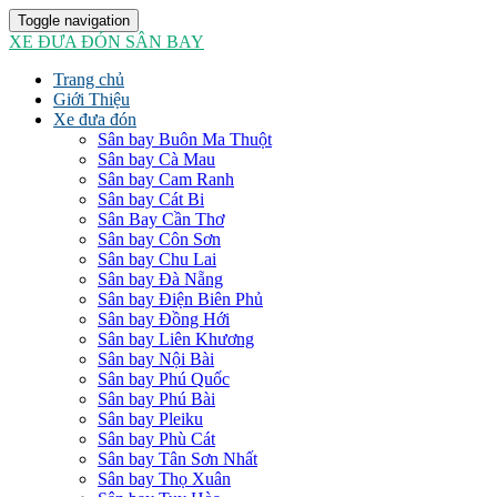
Toggle navigation
XE ĐƯA ĐÓN SÂN BAY
Trang chủ
Giới Thiệu
Xe đưa đón
Sân bay Buôn Ma Thuột
Sân bay Cà Mau
Sân bay Cam Ranh
Sân bay Cát Bi
Sân Bay Cần Thơ
Sân bay Côn Sơn
Sân bay Chu Lai
Sân bay Đà Nẵng
Sân bay Điện Biên Phủ
Sân bay Đồng Hới
Sân bay Liên Khương
Sân bay Nội Bài
Sân bay Phú Quốc
Sân bay Phú Bài
Sân bay Pleiku
Sân bay Phù Cát
Sân bay Tân Sơn Nhất
Sân bay Thọ Xuân