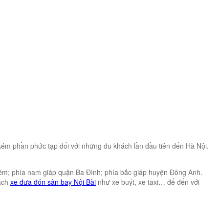
 kém phần phức tạp đối với những du khách lần đầu tiên đến Hà Nội.
iêm; phía nam giáp quận Ba Đình; phía bắc giáp huyện Đông Anh.
sách
xe đưa đón sân bay Nội Bài
như xe buýt, xe taxi… để đến với