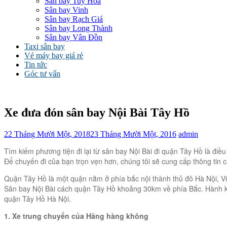
Sân bay Tuy Hòa
Sân bay Vinh
Sân bay Rạch Giá
Sân bay Long Thành
Sân bay Vân Đồn
Taxi sân bay
Vé máy bay giá rẻ
Tin tức
Góc tư vấn
Xe đưa đón sân bay Nội Bài Tây Hồ
22 Tháng Mười Một, 2018
23 Tháng Mười Một, 2016
admin
Tìm kiếm phương tiện đi lại từ sân bay Nội Bài đi quận Tây Hồ là đi
Để chuyến đi của bạn trọn vẹn hơn, chúng tôi sẽ cung cấp thông tin c
Quận Tây Hồ là một quận nằm ở phía bắc nội thành thủ đô Hà Nội, V
Sân bay Nội Bài cách quận Tây Hồ khoảng 30km về phía Bắc. Hành k
quận Tây Hồ Hà Nội.
1. Xe trung chuyển của Hãng hàng không