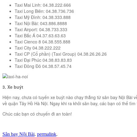
Taxi Mai Linh: 04.38.222.666
Taxi Long Biên: 04.38.736.736
Taxi Mỹ Đình: 04.38.333.888
Taxi Nội Bài: 043.886.8888
Taxi Airport: 04.38.733.333
Taxi Bắc Á 04.37.63.63.63
Taxi Cienco 8 04.38.555.888
Taxi City 04.38.222.222
Taxi CP (Cổ phần) (Taxi Group) 04.38.26.26.26
Taxi Đại Phúc 04.38.83.83.83
Taxi Đông Đô 04.38.57.45.74
3. Xe buýt
Hiện nay, chưa có tuyến xe buýt nào chạy thẳng từ sân bay Nội Bài về
về quận Tây Hồ Hà Nội. Ngay khi ra khỏi sân bay, các bạn có thể tì
Chúc các bạn có chuyến đi an toàn!
Sân bay Nội Bài
.
permalink
.