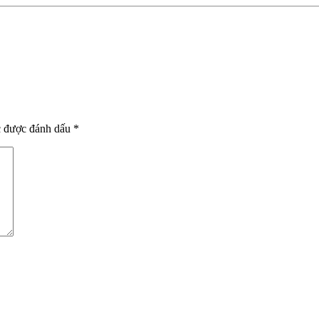
c được đánh dấu
*