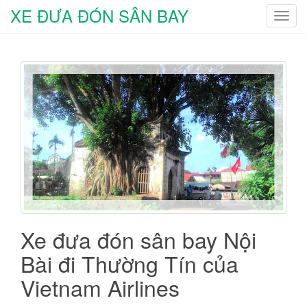
XE ĐƯA ĐÓN SÂN BAY
T
o
g
g
l
e
n
a
v
i
g
a
t
i
Xe đưa đón sân bay Nội
o
Bài đi Thường Tín của
n
Vietnam Airlines