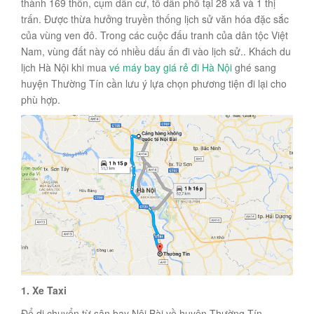
thành 169 thôn, cụm dân cư, tổ dân phố tại 28 xã và 1 thị
trấn. Được thừa hưởng truyền thống lịch sử văn hóa đặc sắc
của vùng ven đô. Trong các cuộc đấu tranh của dân tộc Việt
Nam, vùng đất này có nhiều dấu ấn đi vào lịch sử.. Khách du
lịch Hà Nội khi mua
vé máy bay giá rẻ đi Hà Nội
ghé sang
huyện Thường Tín cần lưu ý lựa chọn phương tiện đi lại cho
phù hợp.
1. Xe Taxi
Để di chuyển từ sân bay Nội Bài về huyện Thường Tín,