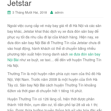
Jetstar
3 Tháng Mười Hai, 2018
admin
Ngoài việc cung cấp vé máy bay giá rẻ đi Hà Nội và các sân
bay khác, Jetstar khai thác dịch vụ xe đưa đón sân bay để
phục vụ tối đa nhu cầu đi lại của khách hàng. Hiện nay, xe
đưa đón sân bay Nội Bài đi Thường Tín của Jetstar chưa đi
vào hoạt động, hành khách có thể di chuyển bằng nhiều
phương tiện xuất hiện trong danh sách
xe đưa đón sân bay
Nội Bài
như xe buýt, xe taxi… để đến với huyện Thường Tín
Hà Nội.
Thường Tín là một huyện nằm phía cực nam của thủ đô Hà
Nội, Việt Nam. Trước năm 2008 là một huyện của tỉnh Hà
Tây cũ. Sân bay Nội Bài cách huyện Thường Tín khoảng
62km và thời gian di chuyển hết 1 tiếng 16 phút.
Huyện Thường Tín có 126 làng cổ, hiện thời được phân
thành 169 thôn, cụm dân cư, tổ dân phố tại 28 xã và 1 thị
trấn. Được thừa hưởng truyền thống lịch sử văn hóa đặc sắc