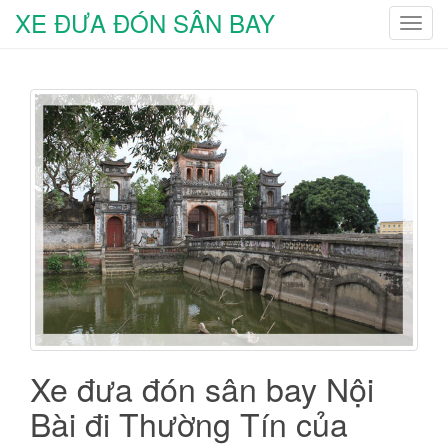
XE ĐƯA ĐÓN SÂN BAY
T
o
g
g
l
e
n
a
v
i
g
a
t
i
o
n
Xe đưa đón sân bay Nội
Bài đi Thường Tín của