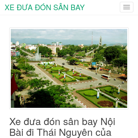
XE ĐƯA ĐÓN SÂN BAY
T
o
g
g
l
e
n
a
v
i
g
a
t
i
o
n
Xe đưa đón sân bay Nội
Bài đi Thái Nguyên của