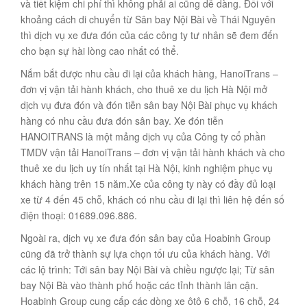
và tiết kiệm chi phí thì không phải ai cũng dễ dàng. Đối với
khoảng cách di chuyển từ Sân bay Nội Bài về Thái Nguyên
thì dịch vụ xe đưa đón của các công ty tư nhân sẽ đem đến
cho bạn sự hài lòng cao nhất có thể.
Nắm bắt được nhu cầu đi lại của khách hàng, HanoiTrans –
đơn vị vận tải hành khách, cho thuê xe du lịch Hà Nội mở
dịch vụ đưa đón và đón tiễn sân bay Nội Bài phục vụ khách
hàng có nhu cầu đưa đón sân bay. Xe đón tiễn
HANOITRANS là một mảng dịch vụ của Công ty cổ phần
TMDV vận tải HanoiTrans – đơn vị vận tải hành khách và cho
thuê xe du lịch uy tín nhất tại Hà Nội, kinh nghiệm phục vụ
khách hàng trên 15 năm.Xe của công ty này có đầy đủ loại
xe từ 4 đến 45 chỗ, khách có nhu cầu đi lại thì liên hệ đến số
điện thoại: 01689.096.886.
Ngoài ra, dịch vụ xe đưa đón sân bay của Hoabinh Group
cũng đã trở thành sự lựa chọn tối ưu của khách hàng. Với
các lộ trình: Tới sân bay Nội Bài và chiều ngược lại; Từ sân
bay Nội Bà vào thành phố hoặc các tỉnh thành lân cận.
Hoabinh Group cung cấp các dòng xe ôtô 6 chỗ, 16 chỗ, 24