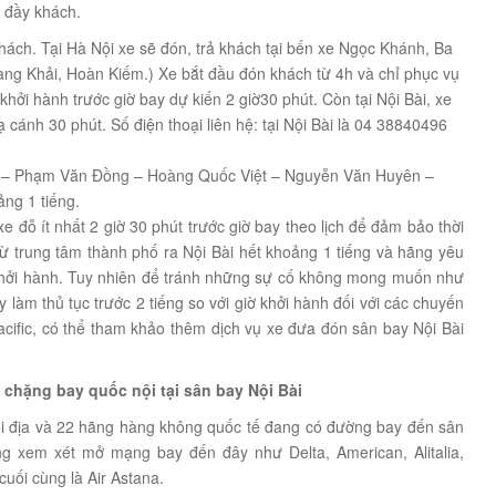
i đầy khách.
khách. Tại Hà Nội xe sẽ đón, trả khách tại bến xe Ngọc Khánh, Ba
uang Khải, Hoàn Kiếm.) Xe bắt đầu đón khách từ 4h và chỉ phục vụ
khởi hành trước giờ bay dự kiến 2 giờ30 phút. Còn tại Nội Bài, xe
 cánh 30 phút. Số điện thoại liên hệ: tại Nội Bài là 04 38840496
Long – Phạm Văn Đồng – Hoàng Quốc Việt – Nguyễn Văn Huyên –
ng 1 tiếng.
 đỗ ít nhất 2 giờ 30 phút trước giờ bay theo lịch để đảm bảo thời
n từ trung tâm thành phố ra Nội Bài hết khoảng 1 tiếng và hãng yêu
ờ khởi hành. Tuy nhiên để tránh những sự cố không mong muốn như
làm thủ tục trước 2 tiếng so với giờ khởi hành đối với các chuyến
acific, có thể tham khảo thêm dịch vụ xe đưa đón sân bay Nội Bài
chặng bay quốc nội tại sân bay Nội Bài
ội địa và 22 hãng hàng không quốc tế đang có đường bay đến sân
g xem xét mở mạng bay đến đây như Delta, American, Alitalia,
 cuối cùng là Air Astana.