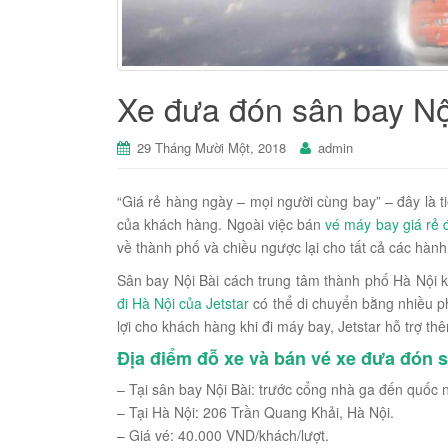
Xe đưa đón sân bay Nội
29 Tháng Mười Một, 2018
admin
“Giá rẻ hàng ngày – mọi người cùng bay” – đây là ti
của khách hàng. Ngoài việc bán
vé máy bay giá rẻ 
về thành phố và chiều ngược lại cho tất cả các hành
Sân bay Nội Bài cách trung tâm thành phố Hà Nội
đi Hà Nội của Jetstar
có thể di chuyển bằng nhiều ph
lợi cho khách hàng khi đi máy bay, Jetstar hỗ trợ t
Địa điểm đỗ xe và bán vé xe đưa đón s
– Tại sân bay Nội Bài: trước cổng nhà ga đến quốc n
– Tại Hà Nội: 206 Trần Quang Khải, Hà Nội.
– Giá vé: 40.000 VND/khách/lượt.