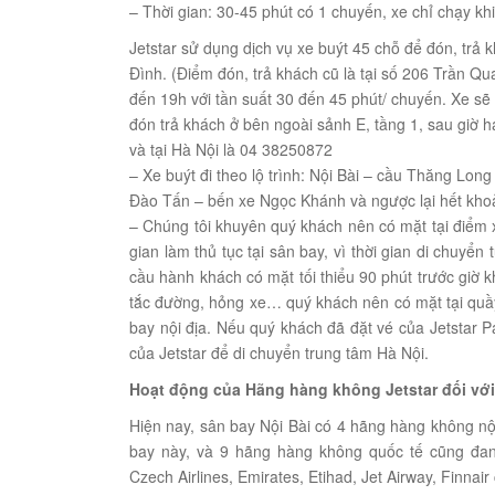
– Thời gian: 30-45 phút có 1 chuyến, xe chỉ chạy kh
Jetstar sử dụng dịch vụ xe buýt 45 chỗ để đón, trả 
Đình. (Điểm đón, trả khách cũ là tại số 206 Trần Q
đến 19h với tần suất 30 đến 45 phút/ chuyến. Xe sẽ 
đón trả khách ở bên ngoài sảnh E, tầng 1, sau giờ hạ
và tại Hà Nội là 04 38250872
– Xe buýt đi theo lộ trình: Nội Bài – cầu Thăng 
Đào Tấn – bến xe Ngọc Khánh và ngược lại hết khoả
– Chúng tôi khuyên quý khách nên có mặt tại điểm xe
gian làm thủ tục tại sân bay, vì thời gian di chuyể
cầu hành khách có mặt tối thiểu 90 phút trước gi
tắc đường, hỏng xe… quý khách nên có mặt tại quầy 
bay nội địa. Nếu quý khách đã đặt vé của Jetstar P
của Jetstar để di chuyển trung tâm Hà Nội.
Hoạt động của Hãng hàng không Jetstar đối với 
Hiện nay, sân bay Nội Bài có 4 hãng hàng không n
bay này, và 9 hãng hàng không quốc tế cũng đan
Czech Airlines, Emirates, Etihad, Jet Airway, Finnair