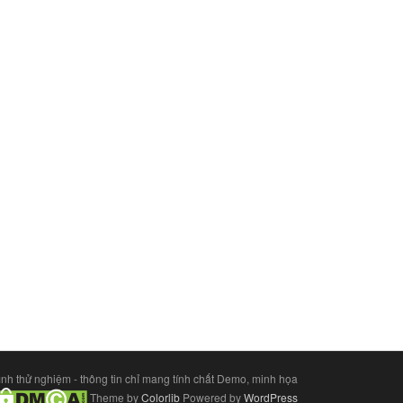
ình thử nghiệm - thông tin chỉ mang tính chất Demo, minh họa
Theme by
Colorlib
Powered by
WordPress