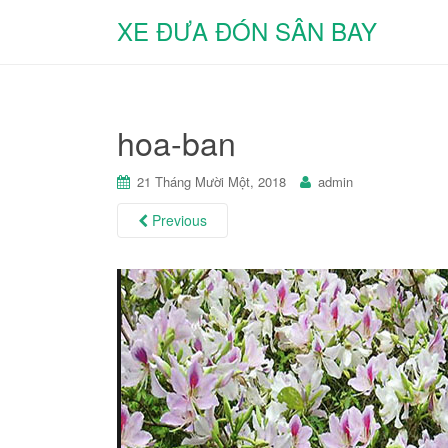
XE ĐƯA ĐÓN SÂN BAY
hoa-ban
21 Tháng Mười Một, 2018
admin
Previous