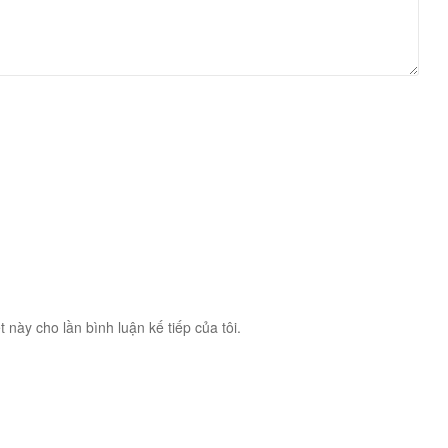
t này cho lần bình luận kế tiếp của tôi.