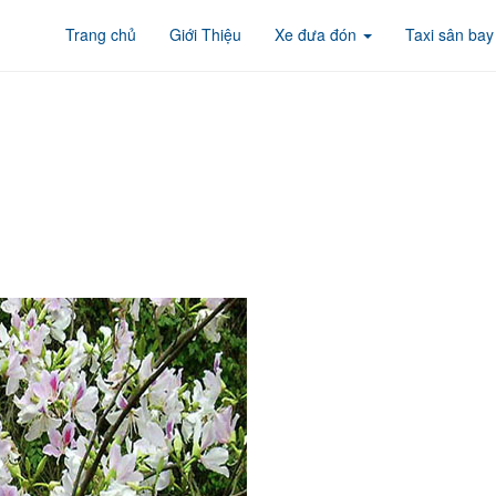
Trang chủ
Giới Thiệu
Xe đưa đón
Taxi sân bay