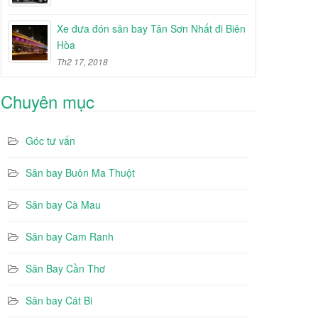
Xe đưa đón sân bay Tân Sơn Nhất đi Biên
Hòa
Th2 17, 2018
Chuyên mục
Góc tư vấn
Sân bay Buôn Ma Thuột
Sân bay Cà Mau
Sân bay Cam Ranh
Sân Bay Cần Thơ
Sân bay Cát Bi