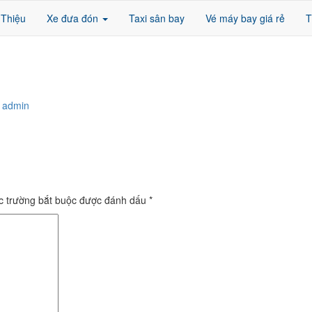
 Thiệu
Xe đưa đón
Taxi sân bay
Vé máy bay giá rẻ
T
admin
c trường bắt buộc được đánh dấu
*