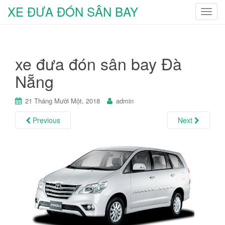
XE ĐƯA ĐÓN SÂN BAY
T
o
g
g
xe đưa đón sân bay Đà
l
e
Nẵng
n
a
21 Tháng Mười Một, 2018
admin
v
i
Previous
Next
g
a
t
i
o
n