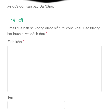
Xe đưa đón sân bay Đà Nẵng.
Trả lời
Email của bạn sẽ không được hiển thị công khai.
Các trường
bắt buộc được đánh dấu
*
Bình luận
*
Tên