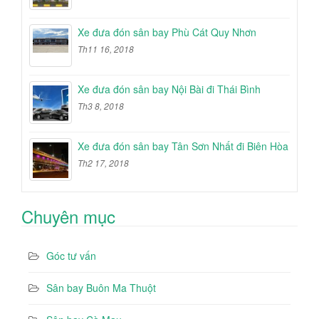
Xe đưa đón sân bay Phù Cát Quy Nhơn
Th11 16, 2018
Xe đưa đón sân bay Nội Bài đi Thái Bình
Th3 8, 2018
Xe đưa đón sân bay Tân Sơn Nhất đi Biên Hòa
Th2 17, 2018
Chuyên mục
Góc tư vấn
Sân bay Buôn Ma Thuột